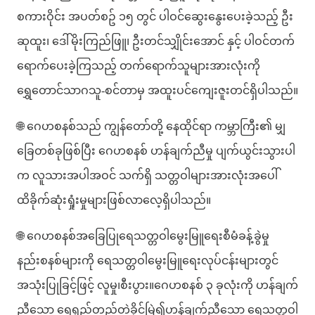
စကားဝိုင်း အပတ်စဥ် ၁၅ တွင် ပါဝင်ဆွေးနွေးပေးခဲ့သည့် ဦး
ဆုထူး၊ ဒေါ်မိုးကြည်ဖြူ၊ ဦးတင်သျှိုင်းအောင် နှင့် ပါဝင်တက်
ရောက်ပေးခဲ့ကြသည့် တက်ရောက်သူများအားလုံးကို
ရွှေတောင်သာဂသူ-စင်တာမှ အထူးပင်ကျေးဇူးတင်ရှိပါသည်။
🌐 ဂေဟစနစ်သည် ကျွန်တော်တို့ နေထိုင်ရာ ကမ္ဘာကြီး၏ မျှ
ခြေတစ်ခုဖြစ်ပြီး ဂေဟစနစ် ဟန်ချက်ညီမှု ပျက်ယွင်းသွားပါ
က လူသားအပါအဝင် သက်ရှိ သတ္တဝါများအားလုံးအပေါ်
ထိခိုက်ဆုံးရှုံးမှုများဖြစ်လာလေ့ရှိပါသည်။
🌐 ဂေဟစနစ်အခြေပြုရေသတ္တဝါမွေးမြူရေးစီမံခန့်ခွဲမှု
နည်းစနစ်များကို ရေသတ္တဝါမွေးမြူရေးလုပ်ငန်းများတွင်
အသုံးပြုခြင့်ဖြင့် လူမှု၊စီးပွား။ဂေဟစနစ် ၃ ခုလုံးကို ဟန်ချက်
ညီသော ရေရှည်တည်တဲ့ခိုင်မြဲ၍ဟန်ချက်ညီသော ရေသတ္တဝါ