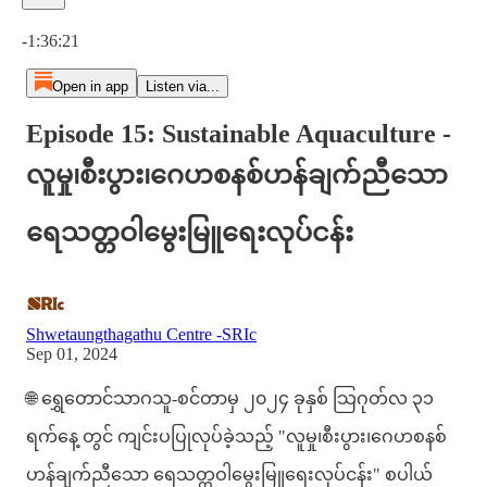
Current time: 0:00 / Total time: -1:36:21
-1:36:21
Open in app
Listen via...
Episode 15: Sustainable Aquaculture -
လူမှု၊စီးပွား၊ဂေဟစနစ်ဟန်ချက်ညီသော
ရေသတ္တဝါမွေးမြူရေးလုပ်ငန်း
Shwetaungthagathu Centre -SRIc
Sep 01, 2024
🌐 ရွှေတောင်သာဂသူ-စင်တာမှ ၂၀၂၄ ခုနှစ် သြဂုတ်လ ၃၁
ရက်နေ့ တွင် ကျင်းပပြုလုပ်ခဲ့သည့် "လူမှု၊စီးပွား၊ဂေဟစနစ်
ဟန်ချက်ညီသော ရေသတ္တဝါမွေးမြူရေးလုပ်ငန်း" စပါယ်