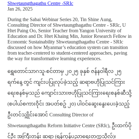
Shwetaungthagathu Centre -SRIc
Jan 26, 2025
During the Sabai Webinar Series 20, Tin Shine Aung,
Consulting Director of Shwetaungthagathu Centre - SRIc, U
Htet Paing Oo, Senior Teacher from Yangon University of
Education and Dr. Htet Khaing Min, Junior Research Fellow in
Economic Sustainability Shwetaungthagathu Centre - SRIc
discussed on how Myanmar’s education system can transition
from teacher-centered to student-centered approaches, paving
the way for transformative learning experiences.
ရွှေတောင်သာဂသူ-စင်တာမှ ၂၀၂၅ ခုနှစ် ဇန်နဝါရီလ ၂၅
ရက်နေ့ တွင် ကျင်းပပြုလုပ်ခဲ့သည့် ဆရာဗဟိုပြုသင်ကြား
ရေးစနစ်မှသည် ကျောင်းသားဗဟိုပြုသင်ကြားရေးစနစ်ဆီသို့
(စပါယ်စကားဝိုင်း အပတ်စဥ် ၂၀) ပါဝင်ဆွေးနွေးပေးခဲ့သည့်
ဦးတင်သျှိုင်းအောင် Consulting Director of
Shwetaungthagathu Reform Initiative Centre (SRIc), ဦးထက်ပို
င်ဦး အကြီးတန်း ဆရာ (ရန်ကုန်ပညာရေးတက္ကသိုလ်)၊