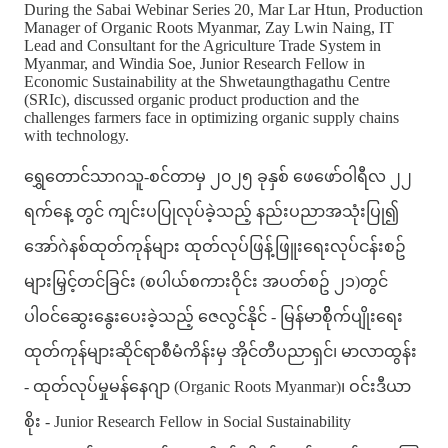
During the Sabai Webinar Series 20, Mar Lar Htun, Production
Manager of Organic Roots Myanmar, Zay Lwin Naing, IT
Lead and Consultant for the Agriculture Trade System in
Myanmar, and Windia Soe, Junior Research Fellow in
Economic Sustainability at the Shwetaungthagathu Centre
(SRIc), discussed organic product production and the
challenges farmers face in optimizing organic supply chains
with technology.
ရွှေတောင်သာဂသူ-စင်တာမှ ၂၀၂၅ ခုနှစ် ဖေဖော်ဝါရီလ ၂၂
ရက်နေ့ တွင် ကျင်းပပြုလုပ်ခဲ့သည့် နည်းပညာအသုံးပြု၍
အော်ဂဲနစ်ထုတ်ကုန်များ ထုတ်လုပ်ဖြန့်ဖြူးရေးလုပ်ငန်းစဥ်
များမြှင့်တင်ခြင်း (စပါယ်စကားဝိုင်း အပတ်စဥ် ၂၁)တွင်
ပါဝင်ဆွေးနွေးပေးခဲ့သည့် ဇေလွင်နိုင် - မြန်မာစိိုက်ပျိုးရေး
ထုတ်ကုန်များဆိုင်ရာစီမံကိန်းမှ အိုင်တီပညာရှင်၊ မာလာထွန်း
- ထုတ်လုပ်မှုမန်နေဂျာ (Organic Roots Myanmar)၊ ဝင်းဒီယာ
စိုး - Junior Research Fellow in Social Sustainability