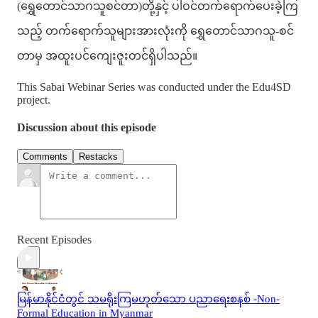
(ရွှေတောင်သာဂသူစင်တာ)တို့နှင့် ပါဝင်တက်ရောက်ပေးခဲ့ကြ
သည့် တက်ရောက်သူများအားလုံးကို ရွှေတောင်သာဂသူ-စင်
တာမှ အထူးပင်ကျေးဇူးတင်ရှိပါသည်။
This Sabai Webinar Series was conducted under the Edu4SD
project.
Discussion about this episode
Comments
Restacks
Recent Episodes
မြန်မာနိုင်ငံတွင် သမရိုးကြမဟုတ်သော ပညာရေးစနစ် -Non-
Formal Education in Myanmar