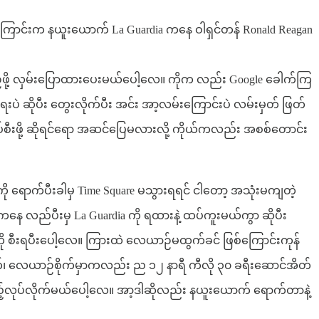
းကြောင်းက နယူးယောက် La Guardia ကနေ ဝါရှင်တန် Ronald Reagan
စဉ်ဖို့ လှမ်းပြောထားပေးမယ်ပေါ့လေ။ ကိုက လည်း Google ခေါက်ကြ
အရေးပဲ ဆိုပီး တွေးလိုက်ပီး အင်း အာ့လမ်းကြောင်းပဲ လမ်းမှတ် ဖြတ်
 ထပ်စီးဖို့ ဆိုရင်ရော အဆင်ပြေမလားလို့ ကိုယ်ကလည်း အစစ်တောင်း
။
 ရောက်ပီးခါမှ Time Square မသွားရရင် ငါတော့ အသုံးမကျတဲ့
့ကနေ လည်ပီးမှ La Guardia ကို ရထားနဲ့ ထပ်ကူးမယ်ကွာ ဆိုပီး
ို စီးရပီးပေါ့လေ။ ကြားထဲ လေယာဉ်မထွက်ခင် ဖြစ်ကြောင်းကုန်
၊ လေယာဉ်စိုက်မှာကလည်း ည ၁၂ နာရီ ကီလို ၃၀ ခရီးဆောင်အိတ်
ြည့်လုပ်လိုက်မယ်ပေါ့လေ။ အာ့ဒါဆိုလည်း နယူးယောက် ရောက်တာနဲ့