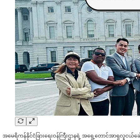
အမေရိကန်နိုင်ငံခြားရေးဝန်ကြီးဌာနရဲ့ အရှေ့တောင်အာရှလူငယ်ခေါင