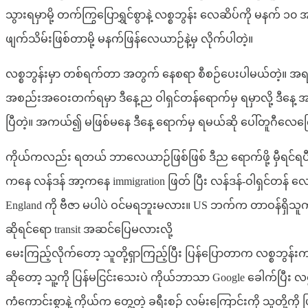
သွားရမှာမို့ တက်ကြွပြောရွှင်စွာနဲ့ လစ္စဘွန်း လေဆိပ်ကို မနက် ၁၀
ဖျက်သိမ်းဖြစ်တာမို့ မနက်ဖြန်လေယာဉ်နဲ့မှ လိုက်ပါတဲ့။
လစ္စဘွန်းမှာ တစ်ရက်တာ အတွက် နေစရာ စီစဉ်ပေးပါမယ်တဲ့။ အရမ်
အစည်းအဝေးတက်ရမှာ ဒီနေ့ည ဝါရှင်တန်ရောက်မှ ရမှာလို့ ဒီနေ့ 
ပြီတဲ့။ အကယ်၍ မဖြစ်မနေ ဒီနေ့ ရောက်မှ ရမယ်ဆို ပေါ်တူဂီလေက
ကိုယ်ကလည်း ရတယ် ဘာလေယာဉ်ဖြစ်ဖြစ် ဒီည ရောက်ဖို့ မှီရင်ရပီလိ
ကနေ လန်ဒန် အာ့ကနေ immigration ဖြတ် ပြီး လန်ဒန်-ဝါရှင်တန် လ
England ကို ဗီဇာ မပါပဲ ဝင်မရဘူးမလား။ US ဘက်က တာဝန်ရှိသူကိ
ဆိုရင်ရော transit အဆင်ပြေမလားလို့
မေးကြည့်လိုက်တော့ သူတို့ရှာကြည့်ပြီး ပြန်ပြောတာက လစ္စဘွန
ဆိုတော့ သူ့ကို ပြန်မငြင်းသေးပဲ ကိုယ်ဘာသာ Google ခေါက်ပြီး 
ကံကောင်းစွာနဲ့ ကိုယ်က တွေ့တဲ့ ခရီးစဉ် လမ်းကြောင်းကို သူတို့က