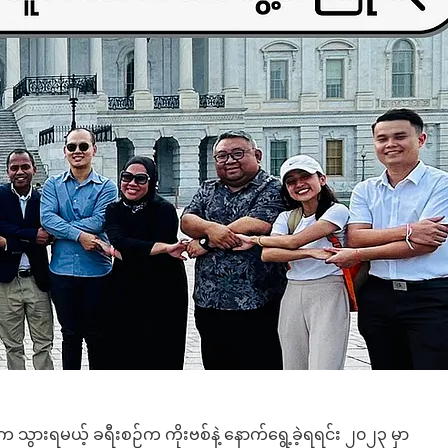
သွားရမယ့် ခရီးစဉ်က ကိုးဗစ်နဲ့ နောက်ရွေ့ခဲ့ရရင်း ၂၀၂၃ မှာ