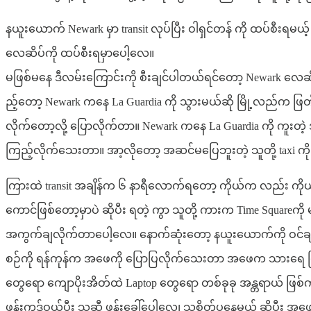
နယူးယောက် Newark မှာ transit လုပ်ပြီး ဝါရှင်တန် ကို ထပ်စီး
လေဆိပ်ကို ထပ်စီးရမှာပေါ့လေ။
မဖြစ်မနေ ဒီလမ်းကြောင်းကို စီးချင်ပါတယ်ရင်တော့ Newark လေဆိပ
ည့်တော့ Newark ကနေ La Guardia ကို သွားမယ်ဆို မြို့လည်က ဖြတ်ရမှာ
လိုက်တော့လို့ ပြောလိုက်တာ။ Newark ကနေ La Guardia ကို ကူးတဲ့
ကြည့်လိုက်သေးတာ။ အာ့လိုတော့ အဆင်မပြေဘူးတဲ့ သူတို့ taxi ကိ
ကြားထဲ transit အချိန်က ၆ နာရီလောက်ရတော့ ကိုယ်က လည်း ကိုယ
ကောင်ဖြစ်တော့မှာပဲ ဆိုပီး ရတဲ့ ကွာ သူတို့ ကားက Time Squareကို
အကွက်ချလိုက်တာပေါ့လေ။ နောက်ဆုံးတော့ နယူးယောက်ကို ဝင်ချင်
စဉ်ကို ရန်ကုန်က အဖေကို ပြောပြလိုက်သေးတာ အဖေက သားရေ ဖြ
တွေရော ကျောပိုးအိတ်ထဲ Laptop တွေရော တစ်ခုခု အန္တရာယ် ဖြစ
ဖုန်းကဒ်ဝယ်ပီး သူဆီ ဖုန်းခေါ်ပေါ့လေ၊ သူစိတ်ပူနေမယ် ဆိုပီ