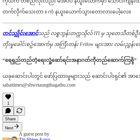
ကိုယ်က တစ်ညလုံးလည်း မအိပ်ပဲ နယူးယောက်မှာ သောင်းကျန်းထားပီး 
တက်လိုက်သေးတာ ။ ကဲ နယူးယောက်သွားတောလားပေါ့လေ။
တင်သျှိုင်းအောင်
သည် လစ္စဘွန်းတက္ကသိုလ် ITI မှ သုတေသီတစ်ဦးဖ
တိုးမှုခေါင်းစဥ်အောက်မှ အကြီးတန်း Fellow များအား လမ်းညွှန်း
“ရေရှည်တည်တံ့ရေးလှုံ့ဆော်ရင်းအနာဂတ်ကိုတည်ဆောက်ကြစို့”
ယခုဆောင်းပါးတွင် ဖော်ပြထားမှုများသည် ဆောင်းပါးရှင်၏ 
sabaitimes@shwetaungthagathu.com
1
Share
Next
A guest post by
Tin Shine Aung