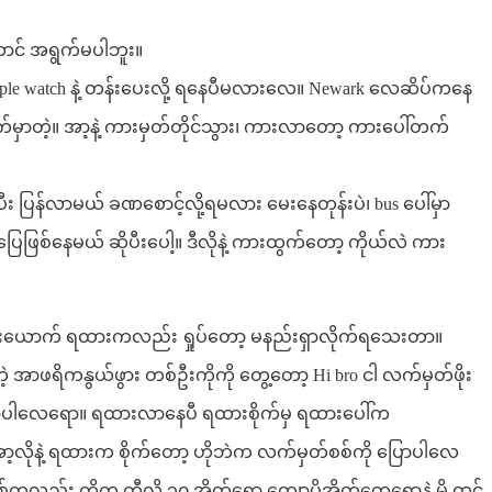
ောင် အရွက်မပါဘူး။
apple watch နဲ့ တန်းပေးလို့ ရနေပီမလားလေ။ Newark လေဆိပ်ကနေ
်မှာတဲ့။ အာ့နဲ့ ကားမှတ်တိုင်သွား၊ ကားလာတော့ ကားပေါ်တက်
း ပြန်လာမယ် ခဏစောင့်လို့ရမလား မေးနေတုန်းပဲ၊ bus ပေါ်မှာ
ြေဖြစ်နေမယ် ဆိုပီးပေါ့။ ဒီလိုနဲ့ ကားထွက်တော့ ကိုယ်လဲ ကား
နယူးယောက် ရထားကလည်း ရှုပ်တော့ မနည်းရှာလိုက်ရသေးတာ။
့ အာဖရိကနွယ်ဖွား တစ်ဦးကိုကို တွေ့တော့ Hi bro ငါ လက်မှတ်ဖိုး
ာက်လာပါလေရော။ ရထားလာနေပီ ရထားစိုက်မှ ရထားပေါ်က
အာ့လိုနဲ့ ရထားက စိုက်တော့ ဟိုဘဲက လက်မှတ်စစ်ကို ပြောပါလေ
လည်း ကိုက ကီလို ၃၀ အိတ်ရော ကျောပိုအိတ်တွေရောနဲ့ မို့ ထင်