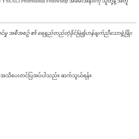
SEALI Professional Fellowship အခမ်းအနားကို သူတို့နဲ့ အတူ
်မှု အစီအစဥ် ၏ ရေရှည်တည်တံ့ခိုင်မြဲ၍ဟန်ချက်ညီသောဖွံ့ဖြိုး
င်း အသိပေးတင်ပြအပ်ပါသည်။ ဆက်သွယ်ရန်။