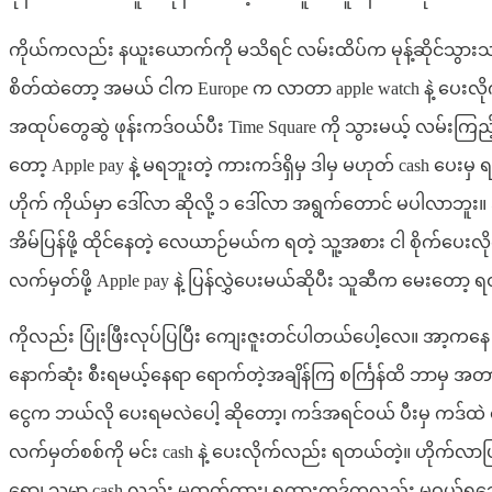
ကိုယ်ကလည်း နယူးယောက်ကို မသိရင် လမ်းထိပ်က မုန့်ဆိုင်သွား
စိတ်ထဲတော့ အမယ် ငါက Europe က လာတာ apple watch နဲ့ ပေးလိုက
အထုပ်တွေဆွဲ ဖုန်းကဒ်ဝယ်ပီး Time Square ကို သွားမယ့် လမ်းက
တော့ Apple pay နဲ့ မရဘူးတဲ့ ကားကဒ်ရှိမှ ဒါမှ မဟုတ် cash ပေးမှ 
ဟိုက် ကိုယ်မှာ ဒေါ်လာ ဆိုလို့ ၁ ဒေါ်လာ အရွက်တောင် မပါလာဘူး
အိမ်ပြန်ဖို့ ထိုင်နေတဲ့ လေယာဉ်မယ်က ရတဲ့ သူ့အစား ငါ စိုက်ပေးလ
လက်မှတ်ဖို့ Apple pay နဲ့ ပြန်လွှဲပေးမယ်ဆိုပီး သူဆီက မေးတေ
ကိုလည်း ပြုံးဖြီးလုပ်ပြပြီး ကျေးဇူးတင်ပါတယ်ပေါ့လေ။ အာ့
နောက်ဆုံး စီးရမယ့်နေရာ ရောက်တဲ့အချိန်ကြ စင်္ကြန်ထိ ဘာမှ အတား
ငွေက ဘယ်လို ပေးရမလဲပေါ့ ဆိုတော့၊ ကဒ်အရင်ဝယ် ပီးမှ ကဒ်ထဲ 
လက်မှတ်စစ်ကို မင်း cash နဲ့ ပေးလိုက်လည်း ရတယ်တဲ့။ ဟိုက်လာ
ရော၊ သူမှာ cash လည်း မထုတ်ထား၊ ရထားကဒ်ကလည်း မဝယ်ရသေးဘူး