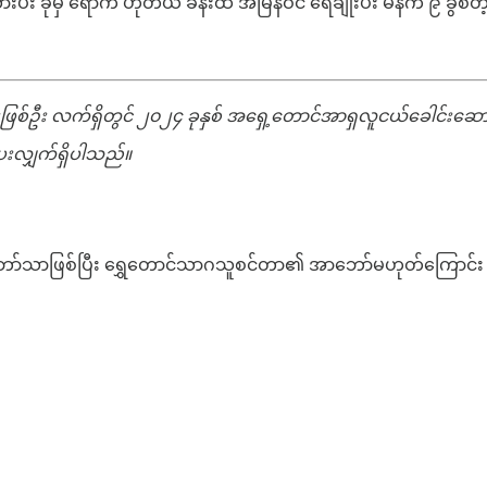
ခုမှ ရောက် ဟိုတယ် ခန်းထဲ အမြန်ဝင် ရေချိုးပီး မနက် ၉ ခွဲစတဲ့ Y
ြစ်ဦး လက်ရှိတွင် ၂၀၂၄ ခုနှစ် အရှေ့တောင်အာရှလူငယ်ခေါင်းဆောင
ပေးလျှက်ရှိပါသည်။
အာဘော်သာဖြစ်ပြီး ရွှေတောင်သာဂသူစင်တာ၏ အာဘော်မဟုတ်ကြော