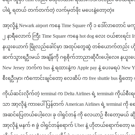
ပါရဲ့ ရတယ် တက်တက်တဲ့ လက်မှတ်ဖိုး မပေးနဲ့တော့တဲ့။
အာ့လို့နဲ့ Newark airport ကနေ Time Square ကို ၁ ဒေါ်လာတော
၂ နာရီလောက် ကြီး Time Square ကနေ hot dog လေး ဝယ်စားရင်း liv
နယူးယောက် မြိုလည်ခေါင်မှာ အထုပ်တွေဆွဲ တစ်ယောက်တည်း ဟိ
ဆက်သွားရဦးမယ် အချိန်ကို ဂရုစိုက်ဘာညာဆိုပီးပေါ့လေ။ နယူးယောက်
New Jersey ဘက်က bus နဲ့ ရထားနဲ့က Apple pay နဲ့ ပေးမရပဲ New Yo
စီးရဦးမှာ၊ ကံကောင်းချင်တော့ လေဆိပ် က free shuttle bus ရှိတော့
ကိုယ်ဆင်းလိုက်တဲ့ terminal က Delta Airlines ရဲ့ terminal၊ ကိုယ
သာ အာ့လိုနဲ့ ကားပေါ် ပြန်တက် American Airlines ရဲ့ terminal က
အဆင်ပြေတယ်ပေါ့လေ၊ ခု ဝါရှင်တန် ကို လေယာဉ် စီးတော့မယ် ဆို
အာ့လိုနဲ့ မနက် ၈ ခွဲ ဝါရှင်တန်ရောက် Uber နဲ့ ဟိုတယ်ရောက်တော့