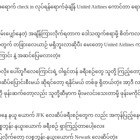
 အရောက် check in လုပ်ရန်ရောက်ခဲ့ချိန် United Airlines ကောင်တာ ရ
းပျှော်နေတဲ့ အချိန်ကြားလိုက်ရတာက ဒေါသထွက်စရာမို့ စိတ်ကလည်း
အတွက် တခြားလေယာဉ် မရှိဘူးလာဆိုပီး မေးတော့ United Airlines 
ြောင်း နဲ့ အဆင်ပြေမလားတဲ့။
ု။ ပေါ်တူဂီလေကြောင်းရဲ့ ဝါရှင်တန် ခရီးစဉ်တွေ သူတို့ ကြည့်တော
ေဆိပ်ပြောင်းစီးမယ် ဆိုရင်တော့ ရနိုင်မယ် တစ်ခု ရှိတယ်တဲ့။ အာ့
ု ဖုန်းဆက်တော့လည်း သူတို့ဆီမှာက မိုးမလင်းသေးတာမို့ ဖုန်းမက
်းကနေ နယူ ယောက် JFK လေဆိပ်ခရီးစဉ်တွေက လည်း အကုန်ပြည့်နေပါ
လစ္စဘွန်း-နယူးယောက် ခရီးစဉ် ရှာကြည့်တာပေါ့လေ။
ို ပြလိုက်တော့ လစ္စဘွန်း-နယူးယောက် Newark လေဆိပ်တဲ့။