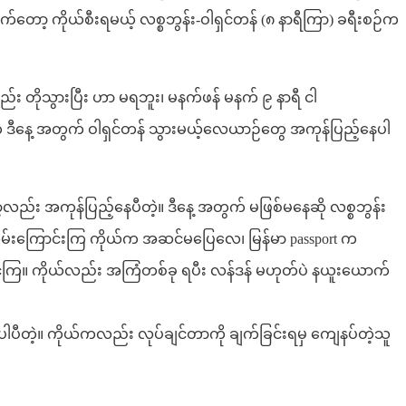
ောက်တော့ ကိုယ်စီးရမယ့် လစ္စဘွန်း-ဝါရှင်တန် (၈ နာရီကြာ) ခရီးစဉ်က
 တိုသွားပြီး ဟာ မရဘူး၊ မနက်ဖန် မနက် ၉ နာရီ ငါ
က ဒီနေ့ အတွက် ဝါရှင်တန် သွားမယ့်လေယာဉ်တွေ အကုန်ပြည့်နေပါ
့လည်း အကုန်ပြည့်နေပီတဲ့။ ဒီနေ့ အတွက် မဖြစ်မနေဆို လစ္စဘွန်း
ဒီ လမ်းကြောင်းကြ ကိုယ်က အဆင်မပြေလေ၊ မြန်မာ passport က
ိုင်ကြ။ ကိုယ်လည်း အကြံတစ်ခု ရပီး လန်ဒန် မဟုတ်ပဲ နယူးယောက်
ပီတဲ့။ ကိုယ်ကလည်း လုပ်ချင်တာကို ချက်ခြင်းရမှ ကျေနပ်တဲ့သူ