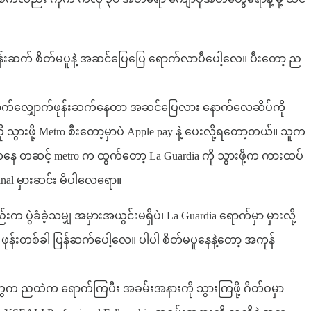
ဖုန်းဆက် စိတ်မပူနဲ့ အဆင်ပြေပြေ ရောက်လာပီပေါ့လေ။ ပီးတော့ ည
 တောက်လျှောက်ဖုန်းဆက်နေတာ အဆင်ပြေလား နောက်လေဆိပ်ကို
ားဖို့ Metro စီးတော့မှာပဲ Apple pay နဲ့ ပေးလို့ရတော့တယ်။ သူက
 အာ့ကနေ တဆင့် metro က ထွက်တော့ La Guardia ကို သွားဖို့က ကားထပ်
minal မှားဆင်း မိပါလေရော။
 ပွဲခံခဲ့သမျှ အမှားအယွင်းမရှိပဲ၊ La Guardia ရောက်မှာ မှားလို့
ို ဖုန်းတစ်ခါ ပြန်ဆက်ပေါ့လေ။ ပါပါ စိတ်မပူနေနဲ့တော့ အကုန်
ျင်းတွေက ညထဲက ရောက်ကြပီး အခမ်းအနားကို သွားကြဖို့ ဂိတ်ဝမှာ