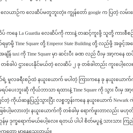
ရမယ့် လေယာဉ်က လေဆိပ်မတူဘူးတဲ့။ ကျွန်တော် google က ပြတဲ့ လမ်
် ကနေ La Guardia လေဆိပ်ကို ကားနဲ့ တဆင့်ကူးဖို့ သူတို့ ကားစီ
မို့ Time Square တို့ Emperor State Building တို့ လည်ဖို့ အခွင့်
 အချိန် taxi ကို Time Square မှာ ဆင်းပီး ခဏ လည် ပီးမှ အာ့ကနေ
ု တစ်ခါပဲ ဌားပေးနိုင်မယ်တဲ့ လေဆိပ် ၂ ခု တစ်ခါတည်း ကူးပေါ့လေ
်ရဲ့ မူလခရီးစဉ်ထဲ နယူးယောက် မပါတဲ့ ကြားကနေ ခု နယူးယောက်ကို
 မရပ်ပေးဘူးဆို ကိုယ်ဘာသာ ရထားနဲ့ Time Square ကို သွား ပီးမှ အာ
တဲ့ ကိုယ်ဆန္ဒပြည့်သွားပြီး လစ္စဘွန်းကနေ နယူးယောက် Newark က
စ်ပါ့မလားတဲ့၊ နယူးယောက်ကို တစ်ခါမှ ရောက်ဖူးတာလည်း မဟုတ်
်ကုန်မှ ဒုက္ခရောက်မယ်ပေါ့လေ။ ရတယ် ပါပါ စိတ်မပူနဲ့ သားသား က
း အဖေကတော့ မှာနေသေးတယ်။