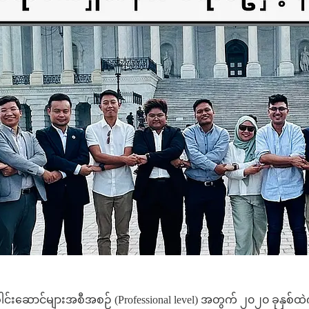
်းဆောင်များအစီအစဉ် (Professional level) အတွက် ၂၀၂၀ ခုနှစ်ထဲက 