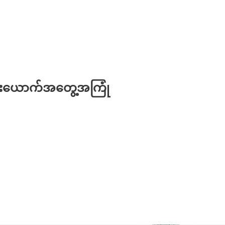
ယူးယောက်အတွေ့အကြုံ