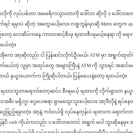
သလိုကို လုပ်ပစ်တာ အမေရိကသွားတာကို ဒေါ်လာ ဆိုလို ၁ ဒေါ်လာတ
်ရင် ရမှာပဲ ဆိုတဲ့ အတွေးပေါ့လေ။ လစ္စဘွန်းမှာဆို Metro တွေက 
ြည့်တော့ လေဆိပ်ကနေ ကားတဆင့်စီးမှ ရထားစီးရမယ့်နေရာ ကို ရောက
ရမယ်တဲ့။
။ အိုကေ အာ့ဆိုလည်း ငါ ပြန်ဆင်းလိုက်ဦးမယ်၊ ATM မှာ အရွက်ထုတ်ပီ
ိုက်မယ်တဲ့ သူမှာ အထုပ်တွေ အများကြီးနဲ့ ATM ကို သွားရင် အဆင်မပ
ာ့ ရတယ် နယူးယောက်က ကြိုဆိုပါတယ်၊ ပြန်မပေးနဲ့တော့ ရတယ်တဲ့။
ကနေ ရထားဘူတာရောက်တော့ဆင်း၊ စီးရမယ့် ရထားကို လိုက်ရှာတာ 
အစီး မရှိဘူး ငွေပေးစရာ ရှာမတွေးဘူးပေါ့လေ။ အာ့ဒီလိုနဲ့ ရပ်နေတဲ
ငွေဖြည့်ရမှာတဲ့။ အာ့နဲ့ ကဒ်ဝယ်ဖို့ လုပ်နေတုန်းပဲ ရထားက ရေ
ပြန်ပီ cash ကိုယ်ကလည်း ၁ ဒေါ်လာတောင် အရွက် မပါ ဘူးဆိုနေမှ။ 
ပေါ့၊ ဝယ်ဖို့ လုပ်နေတုန်း ရထားစိုက်လာတာဆိုပီး၊ လက်မှတ်စစ်က