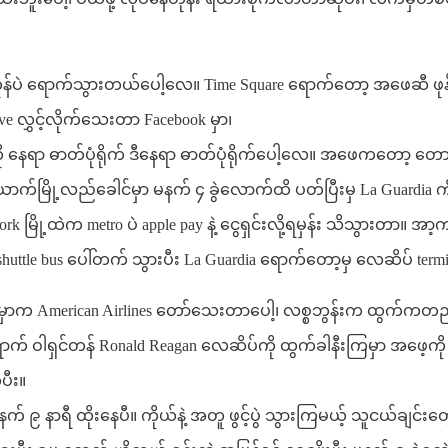
င် မကုန်ပဲ ရောက်သွားတယ်ပေါ့လေ။ Time Square ရောက်တော့ အဖေဆီ 
e လွှင့်လိုက်သေးတာ Facebook မှာ၊
ု နေရာ ဓာတ်ပုံရိုက် ဒီနေရာ ဓာတ်ပုံရိုက်ပေါ့လေ။ အဖေကတော့
မြို့လည်ခေါင်မှာ မနက် ၄ ခွဲလောက်ထိ ပတ်ပြီးမှ La Guardia ကို သွ
rk မြို့ထဲက metro ပဲ apple pay နဲ့ ငွေရှင်းလို့ရမှန်း သိသွားတာ။
 shuttle bus ပေါ်တက် သွားပီး La Guardia ရောက်တော့မှ လေဆိပ် ter
်စီးရမှာက American Airlines တော်သေးတာပေါ့၊ လစ္စဘွန်းက ထွက်ကတည်းက
ို ရောက် ဝါရှင်တန် Ronald Reagan လေဆိပ်ကို ထွက်ခါနီးကြမှာ အဖေ့က
ပီး။
 မနက် ၉ နာရီ ထိုးနေပီ။ ကိုယ်နဲ့ အတူ ဖွင့်ပွဲ သွားကြမယ့် သူငယ်ခ