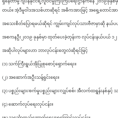
ရှိနေတာမို့ ဂျပန်နိုင်ငံရဲ့လူဝင်မှုကြီးကြပ်ရေးဌာနကနေ ၂၀၁၉ခုနှစ
တယ်။ အဲ့ဒီမူဝါဒအသစ်ဟာဆိုရင် အဓိကအားဖြင့် အရှေ့တောင်အာရှနိုင
အသေးစိတ်ပြောရမယ်ဆိုရင် ကျွမ်းကျင်လုပ်သားဗီဇာမှာဆို နယ်ပယ်
အစကနဦး၂၀၁၉ ခုနှစ်မှာ ထုတ်ပေးခဲ့တုန်းက လုပ်ငန်းနယ်ပယ် ၁၂ မျ
အဆိုပါလုပ်များဟာ ဘာလုပ်ငန်းတွေလဲဆိုရင်ဖြင့်
(၁) သက်ကြီးရွယ်အိုပြုစုစောင့်ရှောက်ရေး။
(၂) အဆောက်အဦးသန့်ရှင်းရေး။
(၃) ပစ္စည်းများ/စက်မှုပစ္စည်းများ/လျှပ်စစ်၊ အီလက်ထရွန်းနစ်
(၄) ဆောက်လုပ်ရေးလုပ်ငန်း။
(၅) သင်္ဘောတည်ဆောက်ရေး/ရေကြောင်းလုပ်ငန်း။