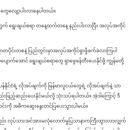
်လမ်းတွေလျော့ပါးလာနေပါတယ်။
ွေအတွက် ရွေးချယ်စရာ တနေ့ထက်တနေ့ နည်းပါးလာပြီး အလုပ်အကိုင်
ပိုင်းတစနဲ့ ပြည်တွင်းမှာအလုပ်အကိုင်ရှာဖို့ခက်ခဲလာကြပါ
ောင် ရွေးချယ်စရာတွေ ရှာဖွေဖန်တီးပေးနိုင်ဖို့ ကျွန်မတို့
နိုင်ငံရဲ့ လိုအပ်ချက်ကို မြန်မာလူငယ်တွေရဲ့ လိုအပ်ချက်နဲ့ သာ
ည့်ဆည်းပေးနိုင်မယ်လို့ သုံးသပ်ရပါတယ်။ အဲ့ဒါကြောင့် ဒီ
ကြောင်းကို အဓိကဆွေးနွေးတင်ပြပေးသွားပါမယ်။
်မှာလည်း လုပ်သားအင်အားမလုံလောက်မှုပြသာနာကကြီးထွားလာလျှက်