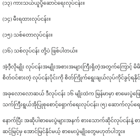
(၁၃) ကားသယ်ယူပို့ဆောင်ရေးလုပ်ငန်း။
(၁၄) မီးရထားလုပ်ငန်း။
(၁၅) သစ်တောလုပ်ငန်း။
(၁၆) သစ်လုပ်ငန်း တို့ပဲ ဖြစ်ပါတယ်။
အဲ့ဒီ့လိုမျိုး လုပ်ငန်းအမျိုးအစားအများကြီးရှိတဲ့အတွက်ကြောင့် မ
စိတ်ဝင်စားတဲ့ လုပ်ငန်းပိုင်းကို စိတ်ကြိုက်ရွေးချယ်လုပ်ကိုင်ခွင့်ရန
အခုလောလောဆယ် ဒီလုပ်ငန်း ၁၆ မျိုးထဲက မြန်မာမှာ စာမေးပွဲဖြေဆို
သက်ကြီးရွယ်အိုပြုစုစောင့်ရှောက်ရေးလုပ်ငန်း၊ (၅) ဆောက်လုပ်ရေ
နောက်ပြီး အဆိုပါစာမေးပွဲများအနက် စားသောက်ဆိုင်လုပ်ငန်းနဲ့ 
ဆင့်မြင့်မှ အောင်မြင်နိုင်မယ့် စာမေးပွဲမျိုးတွေမဟုတ်ပါဘူး။