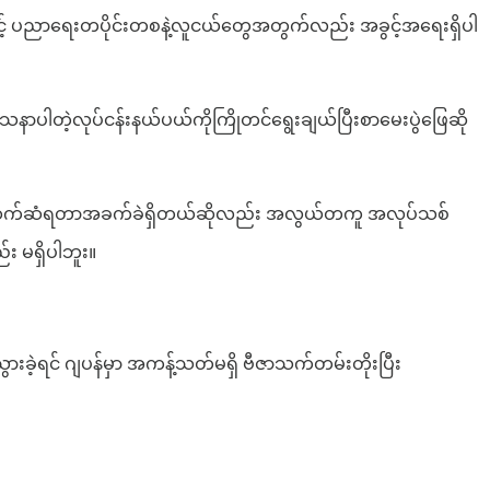
ာင့် ပညာရေးတပိုင်းတစနဲ့လူငယ်တွေအတွက်လည်း အခွင့်အရေးရှိပါ
နာပါတဲ့လုပ်ငန်းနယ်ပယ်ကိုကြိုတင်ရွေးချယ်ပြီးစာမေးပွဲဖြေဆို
ှင့် ဆက်ဆံရတာအခက်ခဲရှိတယ်ဆိုလည်း အလွယ်တကူ အလုပ်သစ်
်း မရှိပါဘူး။
သွားခဲ့ရင် ဂျပန်မှာ အကန့်သတ်မရှိ ဗီဇာသက်တမ်းတိုးပြီး