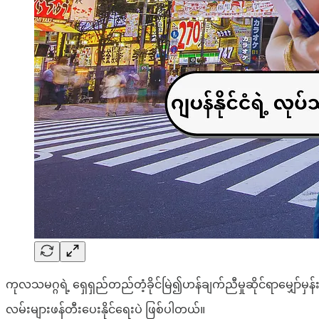
ကုလသမဂ္ဂရဲ့ ရှေရှည်တည်တံ့ခိုင်မြဲ၍ဟန်ချက်ညီမှုဆိုင်ရာမျှော်မ
လမ်းများဖန်တီးပေးနိုင်ရေးပဲ ဖြစ်ပါတယ်။​