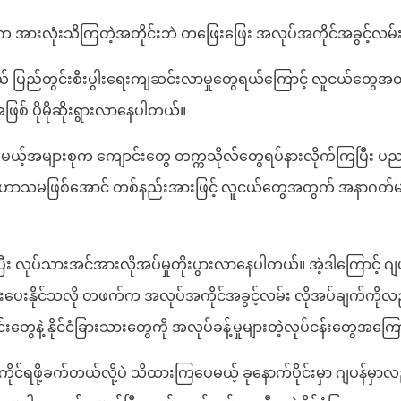
ုင်းထဲက အားလုံးသိကြတဲ့အတိုင်းဘဲ တဖြေးဖြေး အလုပ်အကိုင်အခွင့
ားတာရယ် ပြည်တွင်းစီးပွါးရေးကျဆင်းလာမှုတွေရယ်ကြောင့် လူငယ်တ
စ် ပိုမိုဆိုးရွားလာနေပါတယ်။
မယ့်အများစုက ကျောင်းတွေ တက္ကသိုလ်တွေရပ်နားလိုက်ကြပြီး ပညာတ
ဟာသမဖြစ်အောင် တစ်နည်းအားဖြင့် လူငယ်တွေအတွက် အနာဂတ်မပျောက်အ
ီး လုပ်သားအင်အားလိုအပ်မှုတိုးပွားလာနေပါတယ်။ အဲ့ဒါကြောင့် ဂျပန်
နိုင်သလို တဖက်က အလုပ်အကိုင်အခွင့်လမ်း လိုအပ်ချက်ကိုလည်းဖြ
းတွေနဲ့ နိုင်ငံခြားသားတွေကို အလုပ်ခန့်မှုများတဲ့လုပ်ငန်းတွေအ
ိုင်ရဖို့ခက်တယ်လို့ပဲ သိထားကြပေမယ့် ခုနောက်ပိုင်းမှာ ဂျပန