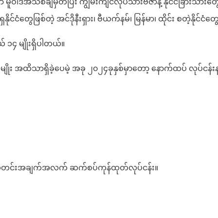
်မှာ မူဝါဒအသစ်ချမှတ်ပြီး ကျွမ်းကျင်လုပ်သားဗီဇာနဲ့ နိုင်ငံခြားသာ
်ငံတွေဖြစ်တဲ့ အင်ဒိုနီးရှား၊ ဗီယက်နမ်၊ မြန်မာ၊ ထိုင်း စတဲ့နို
 ၁၄ မျိုးရှိပါတယ်။
ိုး အထိသာရှိခဲ့ပေမဲ့ အခု ၂၀၂၄ခုနှစ်မှာတော့ နောက်ထပ် လုပ်ငန်းန
နှင့် သတင်းအချက်အလက် ဆက်စပ်ကုန်ထုတ်လုပ်ငန်း။