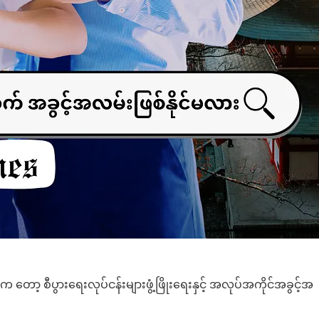
ော့ စီပွားရေးလုပ်ငန်းများဖွံ့ဖြိုးရေးနှင့် အလုပ်အကိုင်အခွင့်အ