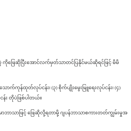
ဲ ကိုဖြေဆိုပြီးအောင်လက်မှတ်သာတင်ပြနိုင်မယ်ဆိုရင်ဖြင့် မိမိ
က်ကုန်ထုတ်လုပ်ငန်း၊ (၃) စိုက်ပျိုးမွေးမြူရေးလုပ်ငန်း၊ (၄)
ငန်း တိုပဲဖြစ်ပါတယ်။
န်မာဘာသာဖြင့် ဖြေဆိုလို့ရတာမို့ ဂျပန်ဘာသာစကားတတ်ကျွမ်းမှုအ