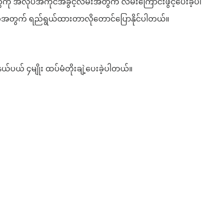
းတွေကို အလုပ်အကိုင်အခွင့်လမ်းအတွက် လမ်းကြောင်းဖွင့်ပေးခဲ့ပါ
င်ငံတွေအတွက် ရည်ရွယ်ထားတာလိုတောင်ပြောနိုင်ပါတယ်။
ယ်ပယ် ၄မျိုး ထပ်မံတိုးချဲ့ပေးခဲ့ပါတယ်။