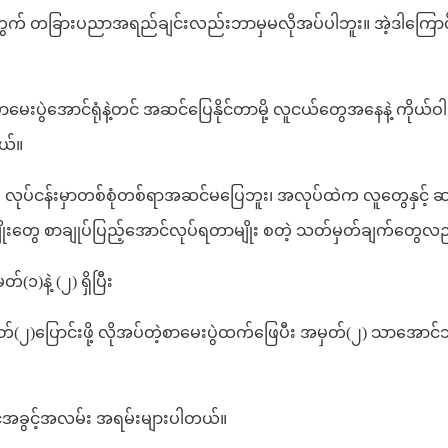
ို့အတွက် တခြားပညာအရည်ချင်းလည်းဘာမှမလိုအပ်ပါဘူး။ အဲ့ဒါကြေ
ွဲအောင်ရုံနဲ့တင် အဆင်ပြေနိုင်တာမို့ လူငယ်တွေအနေနဲ့ ကိုယ်ဝါသ
တယ်။
ြီး လုပ်ငန်းမှာတစ်စုံတစ်ရာအဆင်မပြေဘူး၊ အလုပ်ထဲက လူတွေန
တာမျိုးတွေ စာချုပ်ပြည့်အောင်လုပ်ရတာမျိုး စတဲ့ သတ်မှတ်ချက်တွေလည
၁)နဲ့ (၂) ရှိပြီး
အမှတ်(၂)ပြောင်းဖို့ လိုအပ်တဲ့စာမေးပွဲထက်ဖြေပီး အမှတ်(၂) သာအောင်
်အခွင့်အလမ်း အရမ်းများပါတယ်။