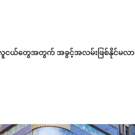
်မာလူငယ်တွေအတွက် အခွင့်အလမ်းဖြစ်နိုင်မလာ