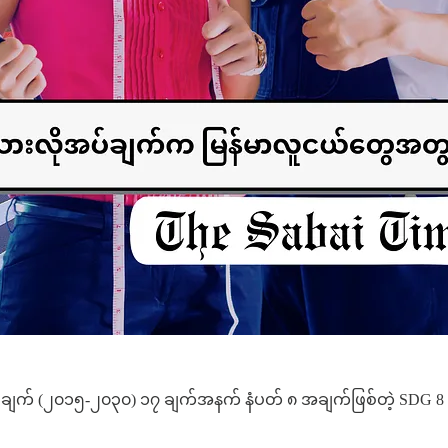
ှန်းချက် (၂၀၁၅-၂၀၃၀) ၁၇ ချက်အနက် နံပတ် ၈ အချက်ဖြစ်တဲ့ SDG 8 က တ