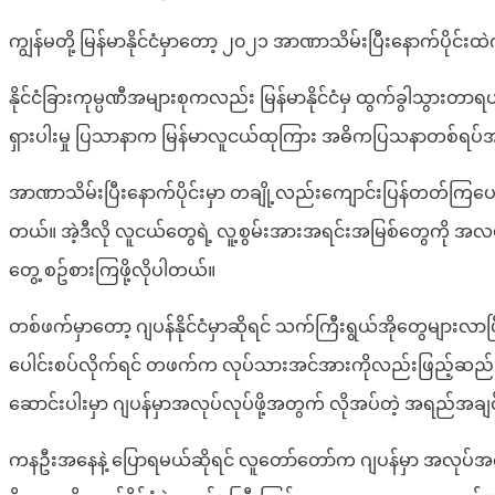
ကျွန်မတို့ မြန်မာနိုင်ငံမှာတော့ ၂၀၂၁ အာဏာသိမ်းပြီးနောက်ပိ
နိုင်ငံခြားကုမ္ပဏီအများစုကလည်း မြန်မာနိုင်ငံမှ ထွက်ခွါသွ
ရှားပါးမှု ပြသာနာက မြန်မာလူငယ်ထုကြား အဓိကပြသနာတစ်ရပ်အဖြ
အာဏာသိမ်းပြီးနောက်ပိုင်းမှာ တချို့လည်းကျောင်းပြန်တတ်ကြပေ
တယ်။ အဲ့ဒီလို လူငယ်တွေရဲ့ လူ့စွမ်းအားအရင်းအမြစ်တွေကို အလ
တွေ့ စဥ်စားကြဖို့လိုပါတယ်။
တစ်ဖက်မှာတော့ ဂျပန်နိုင်ငံမှာဆိုရင် သက်ကြီးရွယ်အိုတွေများလာပြ
ပေါင်းစပ်လိုက်ရင် တဖက်က လုပ်သားအင်အားကိုလည်းဖြည့်ဆည်းပေး
ဆောင်းပါးမှာ ဂျပန်မှာအလုပ်လုပ်ဖို့အတွက် လိုအပ်တဲ့ အရည်အချင်
ကနဦးအနေနဲ့ ပြောရမယ်ဆိုရင် လူတော်တော်က ဂျပန်မှာ အလုပ်အက