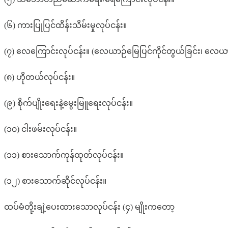
(၆) ကားပြုပြင်ထိန်းသိမ်းမှုလုပ်ငန်း။
(၇) လေကြောင်းလုပ်ငန်း။ (လေယာဉ်မြေပြင်ကိုင်တွယ်ခြင်း၊ လေယာဉ
(၈) ဟိုတယ်လုပ်ငန်း။
(၉) စိုက်ပျိုးရေးနဲ့မွေးမြူရေးလုပ်ငန်း။
(၁၀) ငါးဖမ်းလုပ်ငန်း။
(၁၁) စားသောက်ကုန်ထုတ်လုပ်ငန်း။
(၁၂) စားသောက်ဆိုင်လုပ်ငန်း။
ထပ်မံတို့းချဲ့ပေးထားသောလုပ်ငန်း (၄) မျိုးကတော့