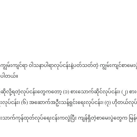
ိမိကျွမ်းကျင်ရာ ဝါသနာပါရာလုပ်ငန်းနဲ့ပတ်သတ်တဲ့ ကျွမ်းကျင်စာမေးပွ
ိုင်ပါတယ်။
လို့ရတဲ့လုပ်ငန်းတွေကတော့ (၁) စားသောက်ဆိုင်လုပ်ငန်း၊ (၂) စားသော
းလုပ်ငန်း၊ (၆) အဆောက်အဦးသန့်ရှင်းရေးလုပ်ငန်း၊ (၇) ဟိုတယ်လုပ်
စားသာက်ကုန်ထုတ်လုပ်ရေးငန်းကလွဲပြီး ကျန်ရှိတဲ့စာမေးပွဲတွေက မြ