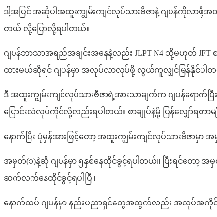
ဒါ့အပြင် အဆိုပါအထူးကျွမ်းကျင်လုပ်သားဗီဇာနဲ့ ဂျပန်ကိုလာဖ
တယ် လို့ပြောလို့ရပါတယ်။
ဂျပန်ဘာသာအရည်အချင်းအနေနဲ့လည်း JLPT N4 သို့မဟုတ် JFT စာမေးပ
ထားမယ်ဆိုရင် ဂျပန်မှာ အလုပ်လာလုပ်ဖို့ လွယ်ကူလျှင်မြန်နိုင်ပါ
ဒီ အထူးကျွမ်းကျင်လုပ်သားဗီဇာရဲ့အားသာချက်က ဂျပန်ရောက်ပ
ပြောင်းလဲလုပ်ကိုင်လို့လည်းရပါတယ်။ စာချုပ်နဲ့မို့ ပြန်လျှော်ရ
နောက်ပြီး ပုံမှန်အားဖြင့်တော့ အထူးကျွမ်းကျင်လုပ်သားဗီဇာမှာ အမှတ်(
အမှတ်(၁)နဲ့ဆို ဂျပန်မှာ ၅နှစ်နေထိုင်ခွင့်ရပါတယ်။ ပြီးရင်တော့ 
ဆက်လက်နေထိုင်ခွင့်ရပါပြီ။
နောက်ထပ် ဂျပန်မှာ နည်းပညာရှင်တွေအတွက်လည်း အလုပ်အကိုင