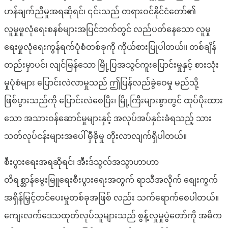
ဟန်ချက်ညီမှုအရဆိုရင်၊ ၎င်းသည် တရားဝင်နိုင်ငံတော်၏
လူမှုဖူလုံရေးစနစ်များအပြင်ဘက်တွင် လည်ပတ်နေသော လူမှု
ရေးဖှုလုံရေးကွန်ရက်ပုံစံတစ်ခုကို ကိုယ်စားပြုပါတယ်။ တစ်ချိန်
တည်းမှာပင်၊ လျင်မြန်သော မြို့ပြအသွင်ကူးပြောင်းမှုနှင့် စားသုံး
မှုပုံစံများ ပြောင်းလဲလာမှုသည် ဤပြန်လည်ခွဲဝေမှု မည်သို့
ဖြစ်ပွားသည်ကို ပြောင်းလဲစေပြီး၊ မြို့ကြီးများစွာတွင် ထုပ်ပိုးထား
သော အသားဝန်ဆောင်မှုများနှင့် အလုပ်အပ်နှင်းခံရသည့် သား
သတ်လုပ်ငန်းများအပေါ် မှီခိုမှု တိုးလာလျက်ရှိပါတယ်။
စီးပွားရေးအရဆိုရင်၊ အီးဒ်သွလ်အသွာဟာဟာ
တိရစ္ဆာန်မွေးမြူရေးစီးပွားရေးအတွက် ရာသီအလိုက် စျေးကွက်
အရှိန်မြှင့်တင်ပေးမှုတစ်ခုအဖြစ် လည်း သက်ရောက်စေပါတယ်။
ကျေးလက်ဒေသထုတ်လုပ်သူများသည် စွန့်လှုမှုပွဲတော်ကို အဓိက