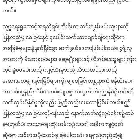
တယ်။
လူမှုရေးရူထောင့်အရဆိုရင်၊ အီးဒ်ဟာ ဆင်းရဲနွမ်းပါးသူများကို
ပြန်လည်မျှဝေခြင်းနှင့် စုပေါင်းသက်သာချောင်ချိရေးဆိုင်ရာ
အခြေခံမူများနဲ့ နက်ရှိုင်းစွာ ဆက်နွယ်နေတာဖြစ်ပါတယ်။ စွန့်လှု
အသားကို မိသားစုဝင်များ၊ ဆွေမျိုးများနှင့် လိုအပ်နေသူများကြား
တွင် ခွဲဝေပေးသည့် ကျင့်သုံးမှုသည် သိသာထင်ရှားသည့်
အစားအစာမျှ (ရင်းမြစ်များကို) မျှဝေခြင်းယန္တရားကို ဖန်တီးပေး
ကာ ဝင်ငွေနည်းအိမ်ထောင်စုများစွာအတွက် တိရစ္ဆာန်ပရိုတင်းကို
လက်လှမ်းမီနိုင်မှုကိုလည်း ဖြည့်ဆည်းပေးတာဖြစ်ပါတယ်။ ဤ
ပြန်လည်မျှဝေခြင်းလုပ်ငန်းသည် နောက်ဆက်တွဲလုပ်ငန်းစဥ်တစ်
ခုမဟုတ်ပဲ၊ ဘာသာရေးထုံးတမ်းစဉ်လာ၏ အဓိကကျင့်ဝတ်
ဆိုင်ရာ အစိတ်အပိုင်းတစ်ခုဖြစ်ပါတယ်။ ရေရှည်တည်တံ့၍