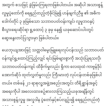
အတွက် စသဖြင့် ခွဲခြမ်းကြရတာဖြစ်ပါတယ်။ အဆိုပါ အသားစွန့်
လှုမှုပွဲတော်ကို ရေရှည်တည့်တံ့ခိုင်မြဲ၍ ဟန်ချက်ညီမှု ၏ အဓိက
ဒေါက်တိုင် ၃ ခုဖြစ်သော သဘာဝပတ်ဝန်းကျင်၊ လူမှုဘဝနှင့်
စီးပွားရေးဆိုင်ရာ ရူ့ထောင့် ၃ ခုမှ နေ၍ ယခုဆောင်းပါးတွင်
ဆွေးနွေးတင်ပြသွားမှာ ဖြစ်ပါတယ်။
ယေဘုယျအားဖြင့် သတ္တဝါမွေးမြူရေးလုပ်ငန်းသည် သဘာဝပတ်
ဝန်ကျင်ရူ့ထောင့်ကြည့်လျှင် ရင်းမြစ်များစွာကို အသုံးပြုရသလို၊
သဘာဝပတ်ဝန်းကျင် ထိခိုက်မှုလည်း ရှိကာ လေထုထဲ ကာဗွန်ဒိုင်
အောက်ဆိုဒ် ထုတ်လွှတ်မှုလည်း ကြီးမားတဲ့ လုပ်ငန်းတစ်ခုဖြစ်ပါ
တယ်။ တစ်ဖန် ၂၁ ရာစုလူ့အဖွဲ့အစည်းအတွင်း တိရိစ္ဆာန်အခွင့်
အရေးကိုပါ အလေးထားစဥ်စားလာကြသည့်ယခုအချိန်တွင်
အသားစွန့်လှုမှု အလှုဒါန ပွဲတော်နှင့်စပ်လျဥ်း၍ ရေရှည်တည်တံ့