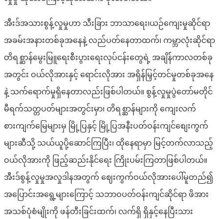
အီးဒ်အသားစွန့်လှုမှုဟာ သီးခြား ဘာသာရေး၊ယဉ်ကျေးမှုဆိုင်ရာ
အခမ်းအနားတစ်ခုအနေနဲ့ လည်ပတ်နေတာထက်၊ ကမ္ဘာလုံးဆိုင်ရာ
တိရစ္ဆာန်မွေးမြူရေးစီးပွားရေးလုပ်ငန်းတွေရဲ့ အချိန်ကာလတစ်ခု
အတွင်း ဝယ်လိုအားနှင့် ရောင်းလိုအား အရှိန်မြှင့်တင်မှုတစ်ခုအနေ
နဲ့ သက်ရောက်မှုရှိနေတာလည်းဖြစ်ပါတယ်။ စွန့်လှုမှုပွဲတော်မတိုင်
မီရက်သတ္တပတ်များအတွင်းမှာ၊ တိရစ္ဆာန်များကို ကျေးလက်
စားကျက်မြေများမှ မြို့ပြနှင့် မြို့ပြအနီးပတ်ဝန်းကျင်စျေးကွက်
များဆီသို့ သယ်ယူပို့ဆောင်ကြပြီး၊ ထိုနေရာမှာ မြင့်တက်လာသည့်
ဝယ်လိုအားကို ဖြည့်ဆည်းနိုင်ရေး ကြိုးပမ်းကြတာဖြစ်ပါတယ်။
အီးဒ်စွန့်လှုမှုအလှုဒါနအတွက် ဈေးကွက်ဝယ်လိုအားပေါ်မူတည်၍
အပြောင်းအရွေ့များကြောင့် သဘာဝပတ်ဝန်းကျင်ဆိုင်ရာ ဖိအား
အသစ်ပုံစံမျိုးကို ဖန်တီးခြင်းထက်၊ လက်ရှိ ရှိနှင့်နေပြီးသား