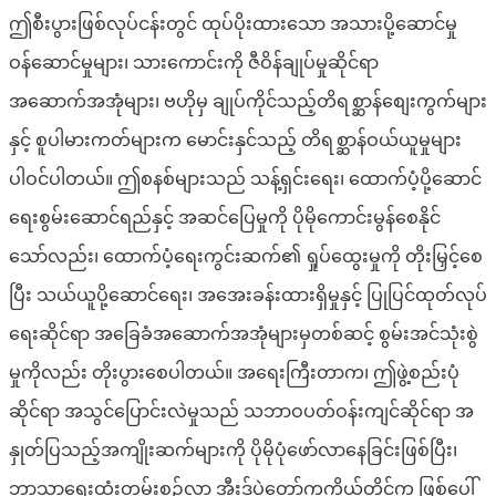
ဤစီးပွားဖြစ်လုပ်ငန်းတွင် ထုပ်ပိုးထားသော အသားပို့ဆောင်မှု
ဝန်ဆောင်မှုများ၊ သားကောင်းကို ဇီဝိန်ချုပ်မှုဆိုင်ရာ
အဆောက်အအုံများ၊ ဗဟိုမှ ချုပ်ကိုင်သည့်တိရစ္ဆာန်စျေးကွက်များ
နှင့် စူပါမားကတ်များက မောင်းနှင်သည့် တိရစ္ဆာန်ဝယ်ယူမှုများ
ပါဝင်ပါတယ်။ ဤစနစ်များသည် သန့်ရှင်းရေး၊ ထောက်ပံ့ပို့ဆောင်
ရေးစွမ်းဆောင်ရည်နှင့် အဆင်ပြေမှုကို ပိုမိုကောင်းမွန်စေနိုင်
သော်လည်း၊ ထောက်ပံ့ရေးကွင်းဆက်၏ ရှုပ်ထွေးမှုကို တိုးမြှင့်စေ
ပြီး သယ်ယူပို့ဆောင်ရေး၊ အအေးခန်းထားရှိမှုနှင့် ပြုပြင်ထုတ်လုပ်
ရေးဆိုင်ရာ အခြေခံအဆောက်အအုံများမှတစ်ဆင့် စွမ်းအင်သုံးစွဲ
မှုကိုလည်း တိုးပွားစေပါတယ်။ အရေးကြီးတာက၊ ဤဖွဲ့စည်းပုံ
ဆိုင်ရာ အသွင်ပြောင်းလဲမှုသည် သဘာဝပတ်ဝန်းကျင်ဆိုင်ရာ အ
နှုတ်ပြသည့်အကျိုးဆက်များကို ပိုမိုပုံဖော်လာနေခြင်းဖြစ်ပြီး၊
ဘာသာရေးထုံးတမ်းစဉ်လာ အီးဒ်ပွဲတော်ကကိုယ်တိုင်က ဖြစ်ပေါ်