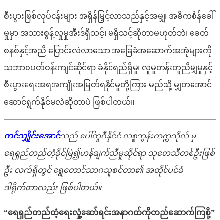
စီးပွားဖြစ်လုပ်ငန်းများ အရှိန်မြှင့်လာသည်နှင့်အမျှ၊ အဓိကစိန်ခေါ်
မှုမှာ အသားစွန့်လှုမှုအီးဒ်ရှိသင့်၊ မရှိသင့်ဆိုတာမဟုတ်ဘဲ၊ ခေတ်
စနစ်နှင့်အညီ ပြောင်းလဲလာသော အခြေခံအဆောက်အအုံများကို
သဘာဝပတ်ဝန်းကျင်ဆိုင်ရာ ခံနိုင်ရည်ရှိမှု၊ လူမှုတန်းတူညီမျှမှုနှင့်
စီးပွားရေးအရအကျိုးအမြတ်ရနိုင်မှုတို့ကြား မည်သို့ မျှတအောင်
ဆောင်ရွက်နိုင်မလဲဆိုတာပဲ ဖြစ်ပါတယ်။
တင်သျှိုင်းအောင်
သည် ပေါ်တူဂီနိုင်ငံ လစ္စဘွန်းတက္ကသိုလ် မှ
ရေရှည်တည်တံ့ခိုင်မြဲ၍ဟန်ချက်ညီမှုဆိုင်ရာ သုတေသီတစ်ဦးဖြစ်
ဦး လက်ရှိတွင် ရွှေတောင်သာဂသူစင်တာ၏ အတိုင်ပင်ခံ
ဒါရိုက်တာလည်း ဖြစ်ပါတယ်။
“ရေရှည်တည်တံ့ရေးလှုံ့ဆော်ရင်းအနာဂတ်ကိုတည်ဆောက်ကြစို့”