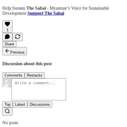
Help Sustain
The Sabai
- Myanmar’s Voice for Sustainable
Development
Support The Sabai
1
Share
Previous
Discussion about this post
Comments
Restacks
Top
Latest
Discussions
No posts