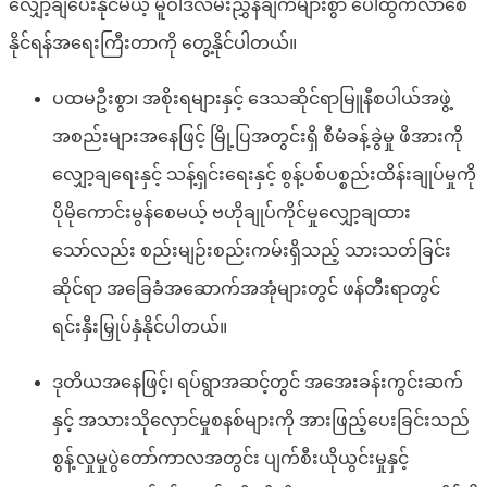
လျှော့ချပေးနိုင်မယ့် မူဝါဒလမ်းညွှန်ချက်များစွာ ပေါ်ထွက်လာစေ
နိုင်ရန်အရေးကြီးတာကို တွေ့နိုင်ပါတယ်။
ပထမဦးစွာ၊ အစိုးရများနှင့် ဒေသဆိုင်ရာမြူနီစပါယ်အဖွဲ့
အစည်းများအနေဖြင့် မြို့ပြအတွင်းရှိ စီမံခန့်ခွဲမှု ဖိအားကို
လျှော့ချရေးနှင့် သန့်ရှင်းရေးနှင့် စွန့်ပစ်ပစ္စည်းထိန်းချုပ်မှုကို
ပိုမိုကောင်းမွန်စေမယ့် ဗဟိုချုပ်ကိုင်မှုလျှော့ချထား
သော်လည်း စည်းမျဉ်းစည်းကမ်းရှိသည့် သားသတ်ခြင်း
ဆိုင်ရာ အခြေခံအဆောက်အအုံများတွင် ဖန်တီးရာတွင်
ရင်းနှီးမြှုပ်နှံနိုင်ပါတယ်။
ဒုတိယအနေဖြင့်၊ ရပ်ရွာအဆင့်တွင် အအေးခန်းကွင်းဆက်
နှင့် အသားသိုလှောင်မှုစနစ်များကို အားဖြည့်ပေးခြင်းသည်
စွန့်လှုမှုပွဲတော်ကာလအတွင်း ပျက်စီးယိုယွင်းမှုနှင့်