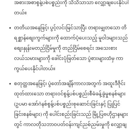
အစားအစာစွန့်ပစ်ပစ္စည်းကို သိသိသာသာ လျှော့ချပေးနိုင်ပါ
တယ်။
တတိယအနေဖြင့်၊ ပွင့်လင်းမြင်သာပြီး တရားမျှတသော တိ
ရစ္ဆာန်စျေးကွက်များကို ထောက်ပံ့ပေးသည့် မူဝါဒများသည်
စျေးနှုန်းမတည်ငြိမ်မှုကို တည်ငြိမ်စေရင်း အသေးစား
လယ်သမားများကို ခေါင်းပုံဖြတ်သော ပွဲစားများထံမှ ကာ
ကွယ်ပေးနိုင်ပါတယ်။
စတုတ္ထအနေဖြင့်၊ ပွဲတော်အချိန်ကာလအတွက် အထူးဒီဇိုင်း
ထုတ်ထားသော တရားဝင်စွန့်ပစ်ပစ္စည်းစီမံခန့်ခွဲမှုစနစ်များ
(ဥပမာ အော်ဂဲနစ်စွန့်ပစ်ပစ္စည်းစုဆောင်းခြင်းနှင့် ပြုပြင်
ခြင်းစနစ်များ) ကို ပေါင်းစည်းခြင်းသည် မြို့ပြဗဟိုဌာနများ
တွင် ကာလတိုသဘာဝပတ်ဝန်းကျင်ညစ်ညမ်းမှုကို လျှော့ချ