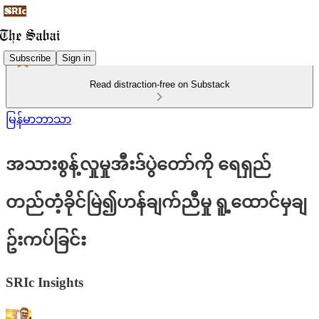
Subscribe
Sign in
Read distraction-free on Substack
မြန်မာဘာသာ
အသားစွန့်လှုမှုအီးဒ်ပွဲတော်ကို ရေရှည်
တည်တံ့ခိုင်မြဲ၍ဟန်ချက်ညီမှု ရူ့ထောင်မှချ
ဥ်းကပ်ခြင်း
SRIc Insights