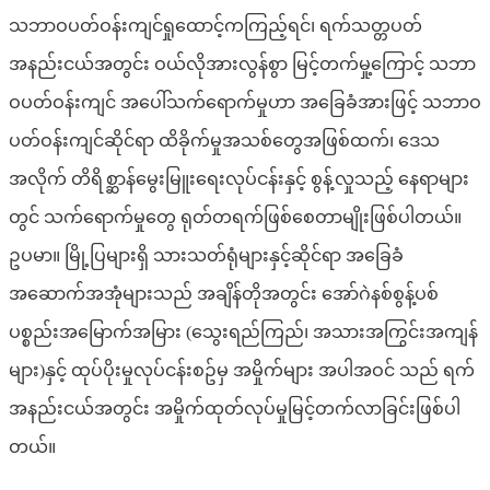
သဘာဝပတ်ဝန်းကျင်ရှုထောင့်ကကြည့်ရင်၊ ရက်သတ္တပတ်
အနည်းငယ်အတွင်း ဝယ်လိုအားလွန်စွာ မြင့်တက်မှု့ကြောင့် သဘာ
ဝပတ်ဝန်းကျင် အပေါ်သက်ရောက်မှုဟာ အခြေခံအားဖြင့် သဘာဝ
ပတ်ဝန်းကျင်ဆိုင်ရာ ထိခိုက်မှုအသစ်တွေအဖြစ်ထက်၊ ဒေသ
အလိုက် တိရိစ္ဆာန်မွေးမြူးရေးလုပ်ငန်းနှင့် စွန့်လှုသည့် နေရာများ
တွင် သက်ရောက်မှုတွေ ရုတ်တရက်ဖြစ်စေတာမျိုးဖြစ်ပါတယ်။
ဥပမာ။ မြို့ပြများရှိ သားသတ်ရုံများနှင့်ဆိုင်ရာ အခြေခံ
အဆောက်အအုံများသည် အချိန်တိုအတွင်း အော်ဂဲနစ်စွန့်ပစ်
ပစ္စည်းအမြောက်အမြား (သွေးရည်ကြည်၊ အသားအကြွင်းအကျန်
များ)နှင့် ထုပ်ပိုးမှုလုပ်ငန်းစဥ်မှ အမှိုက်များ အပါအဝင် သည် ရက်
အနည်းငယ်အတွင်း အမှိုက်ထုတ်လုပ်မှုမြင့်တက်လာခြင်းဖြစ်ပါ
တယ်။