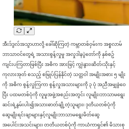
အီးဒ်ဒွလ်အသွာဟာလို့ ခေါ်ဆိုကြတဲ့ ကမ္ဘာတစ်ဝှမ်းက အစ္စလာမ်
ဘာသာဝင်တွေရဲ့ အသားစွန့်လှုမှု အလှုဒါနပွဲတော်ကို နှစ်စဥ်
ကျင်းပကြတာဖြစ်ပြီး အဓိက အားဖြင့် ကျွဲ၊နွား၊ဆိတ်၊သိုးနှင့်
ကုလားအုတ် စသည့် စမြုပ်ပြန်နိုင်တဲ့ သတ္တဝါ အမျိုးအစား ၅ မျိုး
ကို အဓိက စွန့်လှုကြကာ စွန့်လှုအသားများကို ၃ ပုံ အညီအမျှခွဲဝေ
ပြီး ပထမတစ်ပုံကို လူမှုအဖွဲ့အစည်းအတွင်း လူမျိုး၊ဘာသာမရွေး
ဆင်းရဲ့နွမ်းပါး၍အသားဓာတ်ချို့တဲ့သူများ၊ ဒုတိယတစ်ပုံကို
ဆွေမျိုးရင်းချာများနှင့်လူမျိုးဘာသာမရွေးမိတ်ဆွေ
အပေါင်းအသင်းများ၊ တတိယတစ်ပုံကို ကာယံကာရှင်၏ မိသားစု