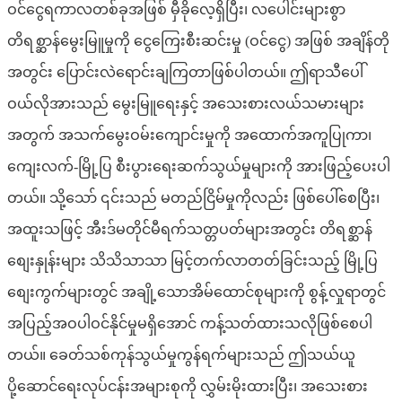
ဝင်ငွေရကာလတစ်ခုအဖြစ် မှီခိုလေ့ရှိပြီး၊ လပေါင်းများစွာ
တိရစ္ဆာန်မွေးမြူမှုကို ငွေကြေးစီးဆင်းမှု (ဝင်ငွေ) အဖြစ် အချိန်တို
အတွင်း ပြောင်းလဲရောင်းချကြတာဖြစ်ပါတယ်။ ဤရာသီပေါ်
ဝယ်လိုအားသည် မွေးမြူရေးနှင့် အသေးစားလယ်သမားများ
အတွက် အသက်မွေးဝမ်းကျောင်းမှုကို အထောက်အကူပြုကာ၊
ကျေးလက်-မြို့ပြ စီးပွားရေးဆက်သွယ်မှုများကို အားဖြည့်ပေးပါ
တယ်။ သို့သော် ၎င်းသည် မတည်ငြိမ်မှုကိုလည်း ဖြစ်ပေါ်စေပြီး၊
အထူးသဖြင့် အီးဒ်မတိုင်မီရက်သတ္တပတ်များအတွင်း တိရစ္ဆာန်
စျေးနှုန်းများ သိသိသာသာ မြင့်တက်လာတတ်ခြင်းသည့် မြို့ပြ
စျေးကွက်များတွင် အချို့သောအိမ်ထောင်စုများကို စွန့်လှုရာတွင်
အပြည့်အဝပါဝင်နိုင်မှုမရှိအောင် ကန့်သတ်ထားသလိုဖြစ်စေပါ
တယ်။ ခေတ်သစ်ကုန်သွယ်မှုကွန်ရက်များသည် ဤသယ်ယူ
ပို့ဆောင်ရေးလုပ်ငန်းအများစုကို လွှမ်းမိုးထားပြီး၊ အသေးစား