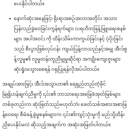
ပေးနိုင်ပါတယ်။
နောက်ဆုံးအနေဖြင့်၊ ရိုးရာအစဉ်အလာအတိုင်း အသား
ပြန်လည်ခွဲဝေခြင်းကွန်ရက်များ (ပရဟိတဖြန့်ဖြူးရေးစနစ်
များ အပါအဝင်) ကို ထိန်းသိမ်းကာကွယ်ခြင်းနှင့် ပံ့ပိုးခြင်း
သည် စီးပွားဖြစ်လုပ်ငန်း ကျယ်ပြန့်လာသည်နှင့်အမျှ အီးဒ်စွ
န့်လှုမှု၏ လူမှုတန်းတူညီမျှမှုဆိုင်ရာ အကျိုးကျေးဇူးများ
ဆုံးရှုံးမသွားစေရန် ဂရုပြုရန်လိုအပ်ပါတယ်။
အချုပ်အားဖြင့်၊ အိီးဒ်အသွာဟာ၏ ရေရှည်တည်တံ့ခိုင်
မြဲ၍ဟန်ချက်ညီမှုကို ၎င်း၏ ဘာသာရေးအခြေခံအုတ်မြစ်များ
တစ်ခုတည်းက ဆုံးဖြတ်သည်မဟုတ်ဘဲ၊ ခေတ်သစ်အစားအစာဖြ
န့်ဝေရေး စီမံခန့်ခွဲမှုစနစ်များက ၎င်း၏ကျင့်သုံးမှုကို မည်သို့ထိန်း
ညှိပေးနိုင်မလဲ ဆိုသည့်အချက်က အဆုံးအဖြတ်ပါတယ်။