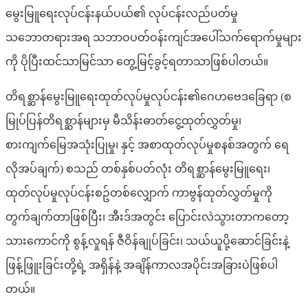
မွေးမြူရေးလုပ်ငန်းနယ်ပယ်၏ လုပ်ငန်းလည်ပတ်မှု
သဘောတရားအရ သဘာဝပတ်ဝန်းကျင်အပေါ်သက်ရောက်မှုများ
ကို ပိုပြီးထင်သာမြင်သာ တွေ့မြင့်ခွင့်ရတာသာဖြစ်ပါတယ်။
တိရစ္ဆာန်မွေးမြူရေးထုတ်လုပ်မှုလုပ်ငန်း၏ဂေဟဗေဒခြေရာ (စ
မြုပ်ပြန်တိရစ္ဆာန်များမှ မီသိန်းဓာတ်ငွေ့ထုတ်လွှတ်မှု၊
စားကျက်မြေအသုံးပြုမှု၊ နှင့် အစာထုတ်လုပ်မှုစနစ်အတွက် ရေ
လိုအပ်ချက်) စသည် တစ်နှစ်ပတ်လုံး တိရစ္ဆာန်မွေးမြူရေး၊
ထုတ်လုပ်မှုလုပ်ငန်းစဥ်တစ်လျှောက် ကာဗွန်ထုတ်လွှတ်မှုကို
တွက်ချက်တာဖြစ်ပြီး၊ အီးဒ်အတွင်း ပြောင်းလဲသွားတာကတော့
သားကောင်ကို စွန့်လှုရန် ဇီဝိန်ချုပ်ခြင်း၊ သယ်ယူပို့ဆောင်ခြင်းနဲ့
ဖြန့်ဖြူးခြင်းတို့ရဲ့ အရှိန်နဲ့ အချိန်ကာလအပိုင်းအခြားပဲဖြစ်ပါ
တယ်။