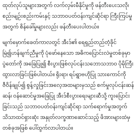
ထုတ်လုပ်သူများအတွက် လက်လှမ်းမီနိုင်မှုကို ဖန်တီးပေးသလို၊
စည်းမျဉ်းစည်းကမ်းနှင့် သဘာဝပတ်ဝန်းကျင်ဆိုင်ရာ ကြီးကြပ်မှု
အတွက် စိန်ခေါ်မှုများလည်း ဖန်တီးပေးပါတယ်။
မျက်မှောက်ခေတ်ကာလတွင် အီးဒ်၏ ရေရှည်တည်တံ့ခိုင်
မြဲ၍ဟန်ချက်ညီမှုကို ပုံဖော်နေသော အဓိကပြောင်းလဲမှုတစ်ခုမှာ
ပွဲတော်ကို အခြေပြု၍ စီးပွားဖြစ်လုပ်ငန်းသဘောသဘာဝ ပိုမိုကြီး
ထွားလာခြင်းဖြစ်ပါတယ်။ ရိုးရာ၊ ရပ်ရွာဗဟိုပြု သားကောင်ကို
ဇီဝိန်ချုပ်၍ စွန့်လှုခြင်းအလေ့အထများမှသည် စက်မှုလုပ်ငန်းဆန်
ဆန်၊ ဝန်ဆောင်မှုအခြေပြု အီးဒ်စီးပွားရေးများဆီသို့ ကူးပြောင်း
ခြင်းသည် သဘာဝပတ်ဝန်းကျင်ဆိုင်ရာ သက်ရောက်မှုအတွက်
သိသာထင်ရှားဆုံး အနှုတ်လက္ခဏာဆောင်သည့် ဖိအားများထဲမှ
တစ်ခုအဖြစ် ပေါ်ထွက်လာပါတယ်။