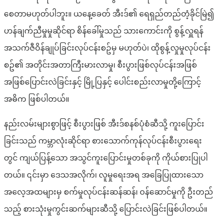
စေတာမဟုတ်ပါဘူး။ ယနေ့ခေတ် အီးဒ်၏ ရေရှည်တည်တံ့ခိုင်မြဲ၍
ဟန်ချက်ညီမှုမှုဆိုင်ရာ စိန်ခေါ်မှုသည် သားကောင်းကို စွန့်လှူရန်
အသက်ဇီဝိန်ချုပ်ခြင်းလုပ်ငန်းစဥ်မှ မဟုတ်ပဲ၊ ထိုစွန့်လှုမှုလုပ်ငန်း
စဥ်၏ အတိုင်းအတာကြီးမားလာမှု၊ စီးပွားဖြစ်လုပ်ငန်းအဖြစ်
အဖြစ်ပြောင်းလဲခြင်းနှင့် မြို့ပြနှင့် ပေါင်းစည်းလာမှုတို့ကြောင့်
အဓိက ဖြစ်ပါတယ်။
နည်းလမ်းများစွာဖြင့် စီးပွားဖြစ် အီးဒ်စနစ်ပုံစံဆီသို့ ကူးပြောင်း
ခြင်းသည် ကမ္ဘာလုံးဆိုင်ရာ စားသောက်ကုန်လုပ်ငန်းစီးပွားရေး
တွင် ကျယ်ပြန့်သော အသွင်ကူးပြောင်းမှုတစ်ခုကို ကိုယ်စားပြုပါ
တယ်။ ၎င်းမှာ ဒေသအလိုက်၊ လူမှုရေးအရ အခြေပြုထားသော
အလေ့အထများမှ စက်မှုလုပ်ငန်းဆန်ဆန်၊ ဝန်ဆောင်မှုကို ဦးတည်
သည့် စားသုံးမှုကွင်းဆက်များဆီသို့ ပြောင်းလဲခြင်းဖြစ်ပါတယ်။