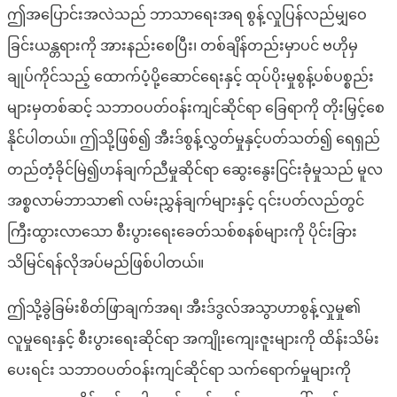
ဤအပြောင်းအလဲသည် ဘာသာရေးအရ စွန့်လှုပြန်လည်မျှဝေ
ခြင်းယန္တရားကို အားနည်းစေပြီး၊ တစ်ချိန်တည်းမှာပင် ဗဟိုမှ
ချုပ်ကိုင်သည့် ထောက်ပံ့ပို့ဆောင်ရေးနှင့် ထုပ်ပိုးမှုစွန့်ပစ်ပစ္စည်း
များမှတစ်ဆင့် သဘာဝပတ်ဝန်းကျင်ဆိုင်ရာ ခြေရာကို တိုးမြှင့်စေ
နိုင်ပါတယ်။ ဤသို့ဖြစ်၍ အီးဒ်စွန့်လွှတ်မှုနှင့်ပတ်သတ်၍ ရေရှည်
တည်တံ့ခိုင်မြဲ၍ဟန်ချက်ညီမှုဆိုင်ရာ ဆွေးနွေးငြင်းခုံမှုသည် မူလ
အစ္စလာမ်ဘာသာ၏ လမ်းညွှန်ချက်များနှင့် ၎င်းပတ်လည်တွင်
ကြီးထွားလာသော စီးပွားရေးခေတ်သစ်စနစ်များကို ပိုင်းခြား
သိမြင်ရန်လိုအပ်မည်ဖြစ်ပါတယ်။
ဤသို့ခွဲခြမ်းစိတ်ဖြာချက်အရ၊ အီးဒ်ဒွလ်အသွာဟာစွန့်လှုမှု၏
လူမှုရေးနှင့် စီးပွားရေးဆိုင်ရာ အကျိုးကျေးဇူးများကို ထိန်းသိမ်း
ပေးရင်း သဘာဝပတ်ဝန်းကျင်ဆိုင်ရာ သက်ရောက်မှုများကို