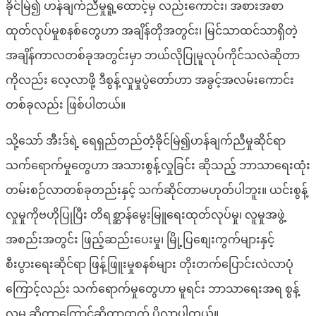
ခိုင်မြဲ၍ ဟန်ချက်ညီမှုရူ့ထောင့်မှ လည်းကောင်း၊ အစားအစာ
ထုတ်လုပ်မှုစနစ်တွေဟာ အချိန်တိုအတွင်း၊ မြင်သာထင်သာရှိတဲ့
အချိန်ကာလတစ်ခုအတွင်းမှာ ဘယ်လိုပြုမူလုပ်ကိုင်သလဲဆိုတာ
ကိုလည်း လေ့လာဖို့ ဒီစွန့်လှုမှုပွဲတော်ဟာ အခွင့်အလမ်းကောင်း
တစ်ခုလည်း ဖြစ်ပါတယ်။
သို့သော် အီးဒ်ရဲ့ ရေရှည်တည်တံ့ခိုင်မြဲ၍ဟန်ချက်ညီမှုဆိုင်ရာ
သက်ရောက်မှုတွေဟာ အသားစွန့်လှုခြင်း ဆိုသည့် ဘာသာရေးထုံး
တမ်းစဉ်လာတစ်ခုတည်းနှင့် သက်ဆိုင်တာမဟုတ်ပါဘူး။ ယင်းစွန့်
လှုမှုကိုဗဟိုပြုပြီး တိရစ္ဆာန်မွေးမြူရေးထုတ်လုပ်မှု၊ လူမှုအဖွဲ့
အစည်းအတွင်း ဖြည့်ဆည်းပေးမှု၊ မြို့ပြစျေးကွက်များနှင့်
စီးပွားရေးဆိုင်ရာ ဖြန့်ဖြူးမှုစနစ်များ တိုးတက်ပြောင်းလဲလာပုံ
ကြောင့်လည်း သက်ရောက်မှုတွေဟာ မူရင်း ဘာသာရေးအရ စွန့်
လှုမှု ဆိုတာကြောင့်ဆိုတာထက် ပိုလာပါတယ်။