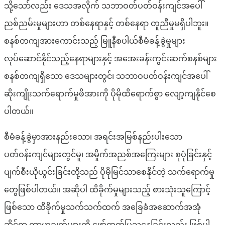
သို့သော်လည်း ဒေသအလိုက် သဘာဝတ်ပတ်ဝန်းကျင်အပေါ်
ညစ်ညမ်းမှုများဟာ တစ်နေရာနှင့် တစ်နေရာ တူညီမှုမရှိပါဘူး။
စနစ်တကျအားကောင်းသည့် မြူနီစပါယ်စီမံခန့်ခွဲမှုများ
လုပ်ဆောင်နိုင်သည့်နေရာများနှင့် အအေးခန်းကွင်းဆက်စနစ်များ
စနစ်တကျရှိသော ဒေသများတွင်၊ သဘာဝပတ်ဝန်းကျင်အပေါ်
ဆိုးကျိုးသက်ရောက်မှုဖိအားကို ပိုမိုထိရောက်စွာ လျော့ကျနိုင်စေ
ပါတယ်။
စီမံခန့်ခွဲမှာအားနည်းသော၊ အရင်းအမြစ်နည်းပါးသော
ပတ်ဝန်းကျင်များတွင်မူ၊ အမှိုက်အညစ်အကြေးများ စုပုံခြင်းနှင့်
ပျက်စီးယိုယွင်းခြင်းတို့သည် ပိုမိုမြင်သာစေနိုင်တဲ့ သက်ရောက်မှု
တွေဖြစ်ပါတယ်။ အဆိုပါ ထိခိုက်မှုများသည့် စားသုံးသူကြောင့်
ဖြစ်သော ထိခိုက်မှုသက်သက်ထက် အခြေခံအဆောက်အအုံ
ဆိုင်ရာ ကွာဟချက်များကို ဖော်ထုတ်ပြသနေခြင်းလည်း ဖြစ်ပါ