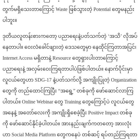
တွက်မရှိသေးတာကြောင့် Waste ဖြစ်သွားတဲ့ Potential တွေမနည်း
ပါဘူး။
ဒုတိယလူတန်းစားကတော့ ပညာရေးနဲ့ပတ်သက်တဲ့ ‘အသိ’ လိုအပ်
နေတာပါ။ ဝေးလံခေါင်ဖျားတဲ့ ဒေသတွေမှာ နေထိုင်ကြတာအပြင်၊
Internet Access မရှိတာနဲ့ Resource တွေရှားပါးတာကြောင့်
ပညာရေးနဲ့ အလှမ်းဝေးကြရတာပါပဲဖြစ်ပါတယ်။ နောက်ပိုင်းမှာ
လူငယ်တွေဟာ SDG-17 နဲ့ပတ်သက်လို့ အကျိုးပြုတဲ့ Organization
တွေကို တည်ထောင်ကြပြီး “အရွေ့” တစ်ခုကို ဖော်ဆောင်လာကြ
ပါတယ်။ Online Webinar တွေ Training တွေကြောင့်ပဲ လူငယ်တွေ
အနေနဲ့ အတော်လေးကို အကျိုးရှိစေခဲ့ပြီး Positive Impact တစ်ခု
ကို ဖော်ဆောင်နိုင်ခဲ့ပါတယ်။ အားနည်းချက်ကတတော့ အားလုံး
ဟာ Social Media Platform တွေကနေပဲ တစ်ဆင့် ရပ်တည်ကြရတာ