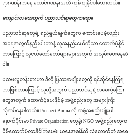
ရာဂဏန်းကနေ ထောင်ဂဏန်းအထိ ကုန်ကျနိုင်ပါသေးတယ်။
ကျောင်းလခအတွက် ပညာသင်ဆုတွေကရော။
ပညာသင်ဆုတွေရဲ့ ရည်ရွယ်ချက်တွေက ကောင်းပေမဲ့လည်း
အရေအတွက်နည်းပါးတာနဲ့ လူအနည်းငယ်ကိုသာ ထောက်ပံ့နိုင်
တာကြောင့် လူငယ်တော်တော်များများအတွက် အလှမ်းဝေးနေဆဲ
ပါ။
ပထမလူတန်းစားဟာ ဒီလို ပြဿနာမျိုးတွေကို ရင်ဆိုင်နေကြရ
တာဖြစ်တာ‌ကြောင့် သူတို့အတွက် ပညာသင်ဆုနဲ့ စာမေးပွဲကြေး
တွေအတွက် ထောက်ပံ့ပေးနိုင်မဲ့ အဖွဲ့စည်းတွေ အများကြီး
လိုအပ်‌နေပါတယ်။ Prospect Burma လို အဖွဲ့အစည်းမျိုးပါ။
နောက်ပိုင်းမှာ Private Organization တွေနဲ့၊ NGO အဖွဲ့စည်းတွေက
ပိုမိုထောက်ပံ့လာနိုင်ကြပေမဲ့၊ ယနေ့အချိန်ထိ လုံလောက်တဲ့ အရေ