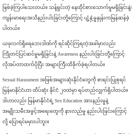
ဖြစ်ခဲ့ကြပါသေးတယ်။ သန့်ရှင်းတဲ့ နေထိုင်စားသောက်မှုမရှိခြင်းနဲ့၊
ကျန်းမာရေးအသိနည်းပါးခြင်းတို့ကြောင့် ပျံ့နှံ့မှုနှုန်းကမြန်ဆန်ခဲ့
ပါတယ်။
ယခုလက်ရှိ‌ရေဘေးဒါဏ်ကို ရင်ဆိုင်ကြရတဲ့အခါမှာလည်း
ကြိုတင်ပြင်ဆင်မှုမရှိခြင်းနဲ့ Awareness နည်းပါးခြင်းတို့ကြောင့်
လိုအပ်တာထက်ပိုပြီး အများကြီးထိခိုက်ခဲ့ရပါတယ်။
Sexual Harassment အဖြစ်အများဆုံးနိုင်ငံတွေကို စာရင်းပြုစုရင်
မြန်မာနိုင်ငံဟာ ထိပ်ဆုံး နိုင်ငံ ၂၀ထဲမှာ ရပ်တည်လျှက်ရှိပါတယ်။
ဒါဟာလည်း မြန်မာနိုင်ငံရဲ့ Sex Education အားနည်းမှုနဲ့
အမျိုးသမီးအခွင့်အရေးတွေကို နားလည်မှု နည်းပါးခြင်းကြောင့်
လို့ ပြောရင်မမှားပါဘူး။