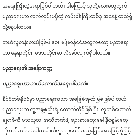
အရေးကြီးတဲ့အရာဖြစ်ပါတယ်။ ဒါကြောင့် သူတို့လေးတွေတွက်
ပညာရေးဟာ လက်လှမ်းမမှီတဲ့ ကမ်းပါးကြီးတစ်ခု အနေနဲ့ တည်ရှိ
လို့နေပါတယ်။
ဘယ်လူတန်းစားပဲဖြစ်ပါစေ၊ မြန်မာနိုင်ငံအတွက်တော့ ပညာရေး
ဟာ နေရာတိုင်း၊ ဒေသတိုင်းမှာ လိုအပ်လျက်ရှိပါတယ်။
ပညာရေး၏ အခန်းကဏ္ဍ
ပညာရေးဟာ ဘယ်လောက်အရေးပါသလဲ။
နိုင်ငံတစ်နိုင်ငံမှာ ပညာရေးကသာ အခြေခံအုတ်မြစ်ဖြစ်ပါတယ်။
ပညာရေးဟာ လူ့အဖွဲ့စည်းရဲ့ ထောက်တိုင်ဖြစ်ပြီး၊ လူတစ်ယောက်
ချင်းစီကို ဗသုသုတ၊ အသိဉာဏ်နဲ့၊ စဉ်းစားတွေးခေါ်နိုင်စွမ်းတွေ
ကို တပ်ဆင်ပေးပါတယ်။ ဒီလူတွေပေါင်းစည်းခြင်းအားဖြင့် ပိုမြင့်