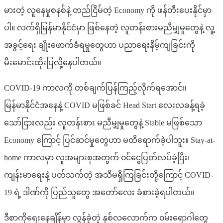
မားတဲ့ လူနေမှုစနစ်နဲ့ တည်ငြိမ်တဲ့ Economy ကို ဖန်တီးပေးနိုင်မှာ
ပါ။ လက်ရှိမြန်မာနိုင်ငံမှာ ဖြစ်နေတဲ့ လူတန်းစားမညီမျှမှုတွေနဲ့ လူ့
အခွင့်ရေး ချိုးဖောက်ခံရမှုတွေဟာ ပညာရေးနိမ့်ကျခြင်းကို
မီးမောင်းထိုးပြလို့နေပါတယ်။
COVID-19 ကာလကို တစ်ချက်ပြန်ကြည့်လိုက်ရအောင်။
မြန်မာနိုင်ငံအနေနဲ့ COVID မဖြစ်ခင် Head Start လေးလခန့်ရခဲ့
သော်ငြားလည်း လူတန်းစား မညီမျှမှုတွေနဲ့ Stable မဖြစ်သော
Economy‌ ကြောင့် ပြင်ဆင်မှုတွေဟာ မထိရောက်ခဲ့ပါဘူး။ Stay-at-
home ကာလမှာ လူအများစုအတွက် ‌၀င်ငွေပြတ်လပ်ခဲ့ပြီး၊
ကျန်းမာရေးနဲ့ ပတ်သက်တဲ့ အသိမရှိကြခြင်း‌တို့ကြောင့် COVID-
19 ရဲ့ ဒါဏ်ကို ပြည်သူတွေ အတော်လေး ခံစားခဲ့ရပါတယ်။
ဒီစာကိုရေးနေချိန်မှာ လွန်ခဲ့တဲ့ နှစ်လလောက်က ၀မ်းရောဂါတွေ