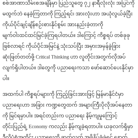
စစ်အာဏာသိမ်းစအချိန်မှာ ပြည်သူတွေ ၇၂ နာရီလုံးလုံး အပြင်ကို
မထွက်ဘဲ နေခဲ့ကြတာကို ကြည့်ရင်၊ အားလုံးဟာ အယုံလွယ်ခဲ့ပြီး
ကိုယ်ပိုင်ချင့်ချိန်စဉ်းစားနိုင်စွမ်း အားနည်းခဲ့တာကို
မျက်ဝါးထင်ထင်မြင်ခဲ့ကြရပါတယ်။ ဒါကြောင့် ကိစ္စရပ် တစ်ခုခု
ဖြစ်လာရင် ကိုယ်ပိုင်အမြင်နဲ့ သုံးသပ်ပြီး အမှားအမှန်ခွဲခြား
ဆုံးဖြတ်တတ်ဖို့ Critical Thinking ဟာ လူတိုင်းအတွက်လိုအပ်
လျက်ရှိပါတယ်။ ဒါတွေကို ပညာရေးကသာ ဖော်ဆောင်ပေးနိုင်မှာ
ပါ။
အထက်ပါ ကိစ္စရပ်များကို ကြည့်ခြင်းအားဖြင့် မြန်မာနိုင်ငံမှာ
ပညာရေးဟာ အခြား ကဏ္ဍတွေထက် အများကြီးပိုလိုအပ်နေတာ
ကို မြင်ရမှာပါ။ အရင်တည်းက ပညာရေး နိမ့်ကျမှုကြောင့်
တိုင်းပြည်ရဲ့ Economy ကလည်း နိမ့်ကျခဲ့ရတာပါ။ ယခုလက်ရှိမှာ
ဒီလိုပုံစံအတိုင်း ပညာရေးကို ဆက်လက် အဖိနှိပ်ခံခဲ့ရင် နောက်