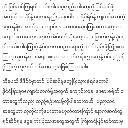
ကို ပြင်ဆင်ကြရပါတယ်။ ဒါပေမဲ့လည်း ဒါတွေကို ပြင်ဆင်ဖို့
အတွက် အချိန်နဲ့ ငွေကမနည်းမနောပါ။ တရိပ်ရိပ်နဲ့ ကျဆင်းလာတဲ့
ငွေတန်ဖိုးအောက်မှာ ကျောင်းလခ၊ စာမေးပွဲကြေး စတာတွေဟာ
ကျောင်းသားတွေအတွက် အိပ်မက်ဆိုးတွေပမာ ခြောက်လှန့်လိုနေ
ပါတယ်။ ဒါကြောင့် နိုင်ငံတကာပညာရေးကို တက်လှမ်းဖို့ကြိုးစား
ကြတဲ့ လူတန်းစားအများစုဟာ အထက်တန်းလွှာတွေနဲ့ ၀င်ငွေပုံမှန်
ရှိကြတဲ့ လူလတ်တန်းစားတွေပဲဖြစ်ကြတာပါ။
သို့ပေသိ ဒီနိုင်ငံမှာ‌တင် ပြင်ဆင်မှုတွေပြီးသွားခဲ့ရင်တောင်
နိုင်ငံခြားမှာကျောင်းတက်ဖို့အတွက် ကျောင်းလခ၊ နေစားစရိတ် စ
တာတွေကိုလည်း ထည့်စဉ်းစားဖို့လိုပါသေးတယ်။ ပညာသင်
ဆု‌တွေဟာ လူတိုင်းကိုပေးတာမဟုတ်တာကြောင့် နောက်ဆက်တွဲ
ရင်ဆိုင်ရမဲ့ ငွေကြေးပြဿနာတွေအတွက် ကြိုတင်ပြင်ဆင်ထားမှု