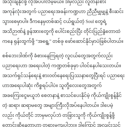
အသုံးချနိုင်ဖို့ လိုအပ်ပါလိမ့်မယ်။ ဒါမှလည်း လူတန်းစား
အကုန်လုံးအတွက် ပညာရေးအခန်းကဏ္ဍဟာ ညီညီမျှမျှနဲ့ စီးဆင်း
သွားစေမှာပါ။ ဒီကနေမှတစ်ဆင့် ငယ်ရွယ်တဲ့ Soul တွေရဲ့
အသိဉာဏ်နဲ့ ခွန်အားတွေကို ပေါင်းစည်းပြီး ‌တိုင်းပြည်နွံတောထဲ
ကနေ ရုန်းထွက်ဖို့ “အရွေ့” တစ်ခု ဖော်‌ဆောင်နိုင်မှာပဲဖြစ်ပါတယ်။
စစ်ဘေးဒါဏ်ကို ခံစားနေကြရတဲ့ လူငယ်တွေအတွက်လည်း
ပညာရေးဟာ အရေးပါတဲ့ ကဏ္ဍတစ်ခုမှာ ပါ၀င်နေပါသေးတယ်။
အသက်ရှင်သန်ရေးနဲ့ စား၀တ်‌နေရေးပြဿနာတွေပြီးရင် ပညာရေး
ဟာအရေးပါဆုံး ကိစ္စရပ်ပါပဲ။ သူတို့လေးတွေအတွက်
အခကြေးငွေမယူဘဲ စေတနာနဲ့ စာသင်ပေးနိုင်မဲ့ ကိုယ်ကျိုးစွန့်နိုင်
တဲ့ ဆရာ၊ ဆရာမတွေ အများကြီးလိုအပ်နေပါတယ်။ ဒါပေမဲ့
လည်း ကိုယ်တိုင် ဘာမှမလုပ်ဘဲ တခြားသူကို ကိုယ်ကျိုးစွန့်ဖို့
တောင်းဆိုနေတာဟာ တရားမကျပါဘူး။ ဒါကြောင့် အလျင်းသင့်