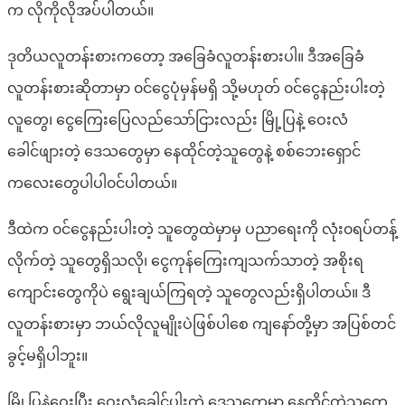
က လိုကိုလိုအပ်ပါတယ်။
ဒုတိယလူတန်းစားကတော့ အခြေခံလူတန်းစားပါ။ ဒီအခြေခံ
လူတန်းစားဆိုတာမှာ ၀င်ငွေပုံမှန်မရှိ သို့မဟုတ် ၀င်ငွေနည်းပါးတဲ့
လူတွေ၊ ငွေကြေးပြေလည်သော်ငြားလည်း မြို့ပြနဲ့ ဝေးလံ
ခေါင်ဖျားတဲ့ ဒေသတွေမှာ နေထိုင်တဲ့သူတွေနဲ့ စစ်ဘေးရှောင်
ကလေးတွေပါပါ၀င်ပါတယ်။
ဒီထဲက ၀င်ငွေနည်းပါးတဲ့ သူတွေထဲမှာမှ ပညာရေးကို လုံး၀ရပ်တန့်
လိုက်တဲ့ သူတွေရှိသလို၊ ငွေကုန်ကြေးကျသက်သာတဲ့ အစိုးရ
ကျောင်းတွေကိုပဲ ‌ရွေးချယ်ကြရတဲ့ သူတွေလည်းရှိပါတယ်။ ဒီ
လူတန်းစားမှာ ဘယ်လိုလူမျိုးပဲဖြစ်ပါစေ ကျနော်တို့မှာ အပြစ်တင်
ခွင့်မရှိပါဘူး။
မြို့ပြ‌နဲ့ဝေးပြီး ဝေးလံခေါင်ပါးတဲ့ ‌ဒေသတွေမှာ နေထိုင်တဲ့သူတွေ