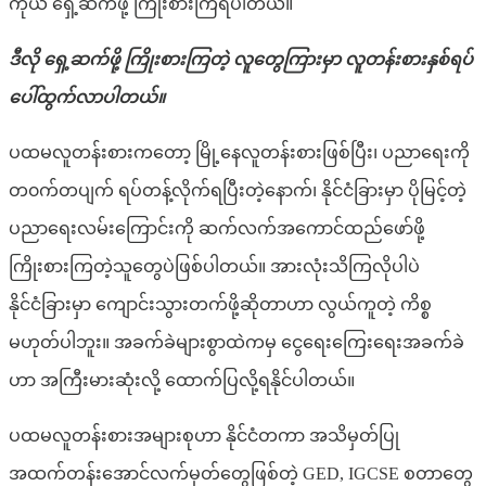
ကိုယ် ရှေ့ဆက်ဖို့ ကြိုးစားကြရပါတယ်။
ဒီလို ရှေ့ဆက်ဖို့ ကြိုးစားကြတဲ့ လူတွေကြားမှာ လူတန်းစားနှစ်ရပ်
ပေါ်ထွက်လာပါတယ်။
ပထမလူတန်းစားကတော့ မြို့နေလူတန်းစားဖြစ်ပြီး၊ ပညာရေးကို
တ၀က်တပျက် ရပ်တန့်လိုက်ရပြီးတဲ့နောက်၊ နိုင်ငံခြားမှာ ပိုမြင့်တဲ့
ပညာရေးလမ်းကြောင်းကို ဆက်လက်အကောင်ထည်ဖော်ဖို့
ကြိုးစားကြတဲ့သူတွေပဲဖြစ်ပါတယ်။ အားလုံးသိကြလိုပါပဲ
နိုင်ငံခြားမှာ ကျောင်းသွားတက်ဖို့ဆိုတာဟာ လွယ်ကူတဲ့ ကိစ္စ
မဟုတ်ပါဘူး။ အခက်ခဲများစွာထဲကမှ ငွေရေးကြေးရေးအခက်ခဲ
ဟာ အကြီးမားဆုံးလို့ ထောက်ပြလို့ရနိုင်ပါတယ်။
ပထမလူတန်းစားအများစုဟာ နိုင်ငံတကာ အသိမှတ်ပြု
အထက်တန်းအောင်လက်မှတ်တွေဖြစ်တဲ့ GED, IGCSE စတာတွေ