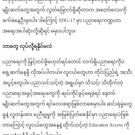
မျိုးဆက်တွေအတွက် လွတ်မြောက်ဖို့ဆိုတာက အတော်လေးကို
ခက်ခဲနေဦးမှာပါ။ ဒါကြောင့် SDG-17 မှာ ပညာရေးကဏ္ဍဟာ
အရေးအပါဆုံးလို့‌ဆိုရင် မမှားပါဘူး။
ဘာတွေ လုပ်လို့ရနိုင်မလဲ
ပညာရေးကို မြှင့်တင်ဖို့မဟုတ်ရင်တောင် လက်ရှိပညာရေးကိုပဲ
ရှေ့ဆက်နေဖို့ လိုအပ်ပါတယ်။ လူငယ်တွေဟာ တိုင်းပြည်ရဲ့ အသီး
အပွင့်တွေပါ။ ပညာသင်သင့်တဲ့ အရွယ်မှာ သိသင့်၊ သိထိုက်တဲ့
ပညာရေးအခွင့်အရေးတွေကို ဆုပ်ကိုင်ခွင့်မရခဲ့ရင် နောက်
မျိုးဆက်တွေအတွက် ‌ရင်လေးစရာဖြစ်လာစေမှာပါ။ ဆင်းရဲမွဲတွေ
မှုနဲ့ လူတန်းစား မညီမျှမှုကို အမြစ်ပြတ်စေနိုင်မှာ ပညာရေးပဲဖြစ်
တာကြောင့် လူငယ်တွေအနေနဲ့ ထိုက်သင့်တဲ့ Education Access ကို