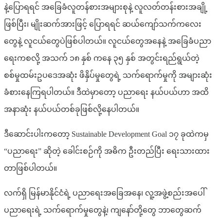
နဲ့ပြောရရင် အခြေခံလူတန်စားအများစုနဲ့ လူလတ်တန်းစားအချို့
ဖြစ်ပြီး၊ မျိုးဆက်အားဖြင့် ပြောရရင် ဆယ်ကျော်သက်ကလေး
တွေနဲ့ လူငယ်တွေပဲဖြစ်ပါတယ်။ လူငယ်တွေ‌အနေနဲ့ အခြေခံပညာ
ရေးကစလို့ အသက် ၁၈ နှစ် ကနေ ၃၅ နှစ် အတွင်းရည်ရွယ်တဲ့
စစ်မှုထမ်းဥပဒေအဆုံး ဖိနှိပ်မှုတွေရဲ့ သက်ရောက်မှုကို အများဆုံး
ခံစားနေကြရပါတယ်။ ဒီထဲမှာတော့ ပညာရေး နယ်ပယ်ဟာ အထိ
အနာဆုံး နယ်ပယ်တစ်ခုဖြစ်လို့နေပါတယ်။
ဒီဆောင်းပါးကတော့ Sustainable Development Goal ၁၇ ခုထဲကမှ
“ပညာရေး” ဆိုတဲ့ ခေါင်းစဉ်ကို အဓိက ဦးတည်ပြီး ရေးသားထား
တာဖြစ်ပါတယ်။
လက်ရှိ မြန်မာနိုင်ငံရဲ့ ပညာရေးအခြေအနေ၊ လူ့အဖွဲ့စည်းအပေါ်
ပညာရေးရဲ့ သက်ရောက်မှုတွေနဲ့၊ ကျနော်တို့တွေ ဘာတွေဆက်