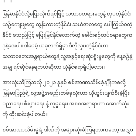
မြန်မာနိုင်ငံလို့ပြောလိုက်ရင်ဖြင့် သဘာ၀တရားတွေနဲ့ လှပတဲ့နိုင်ငံ၊
ယဉ်ကျေးမှုတွေ ထွန်းကားတဲ့နိုင်ငံ၊ သယံဇာတတွေ ပေါကြွယ်၀တဲ့
နိုင်ငံ စသည်ဖြင့် ပြေးမြင်နိုင်လောက်တဲ့ ခေါင်းစဉ်တပ်စရာတွေက
ဒု‌နဲ့ဒေးပါ။ ဒါပေမဲ့ ယခုလက်ရှိမှာ ဒီလိုလှပတဲ့နိုင်ငံဟာ
သဘာ၀ဘေးအန္တရာယ်တွေနဲ့ လူ့အခွင့်ရေးဆုံးရှုံးမှုတွေကို နေ့စဉ်နဲ့
အမျှ ရင်ဆိုင်နေရတယ်ဆိုတာ ယုံနိုင်စရာရှိပါ့မလား။
အားလုံးသိကြသလို ၂၀၂၁ ခုနှစ် စစ်အာဏာသိမ်းခဲ့ချိန်ကစလို့
မြန်မာပြည်ရဲ့ လူ့အဖွဲ့အစည်းတစ်ခုလုံးဟာ ယိုယွင်းပျက်စီးခဲ့ပြီး၊
ပညာရေး၊ စီးပွားရေး နဲ့ လူမှုရေး၊ အစစအရာရာဟာ‌ အောက်ဆုံး
ကို ထိုးဆင်းခဲ့ပါတယ်။
စစ်အာဏာသိမ်းမှုရဲ့ ဒါဏ်ကို အများဆုံးခံကြရတာကတော့ အလွှာ