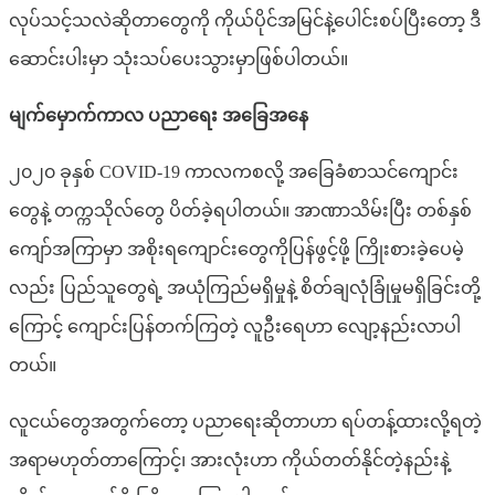
လုပ်သင့်သလဲဆိုတာတွေကို ကိုယ်ပိုင်အမြင်နဲ့ပေါင်းစပ်ပြီးတော့ ဒီ
ဆောင်းပါးမှာ သုံးသပ်ပေးသွားမှာဖြစ်ပါတယ်။
မျက်မှောက်ကာလ ပညာရေး အခြေအနေ
၂၀၂၀ ခုနှစ် COVID-19 ကာလကစလို့ အခြေခံစာသင်ကျောင်း
တွေနဲ့ တက္ကသိုလ်တွေ ပိတ်ခဲ့ရပါတယ်။ အာဏာသိမ်းပြီး တစ်နှစ်
ကျော်အကြာမှာ အစိုးရကျောင်းတွေကိုပြန်ဖွင့်ဖို့ ကြိုးစားခဲ့ပေမဲ့
လည်း ပြည်သူတွေရဲ့ အယုံကြည်မရှိမှုနဲ့ စိတ်ချလုံခြုံမှုမရှိခြင်းတို့
ကြောင့် ကျောင်းပြန်တက်ကြတဲ့ လူဦးရေဟာ လျော့နည်းလာပါ
တယ်။
လူငယ်တွေအတွက်တော့ ပညာရေးဆိုတာဟာ ရပ်တန့်ထားလို့ရတဲ့
အရာမဟုတ်တာကြောင့်၊ အားလုံးဟာ ကိုယ်တတ်နိုင်တဲ့နည်းနဲ့