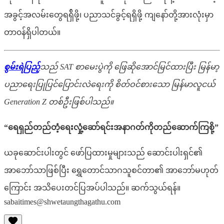
အခွင့်အလမ်းတွေရရှ်ိဖို့၊ ပညာသင်ခွင့်ရရှိဖို့ ကျနော်တို့အားလုံးမှာ
တာ၀န်ရှိပါတယ်။
စွမ်းရဲပြည့်
သည် SAT စာမေးပွဲကို ဖြေဆိုအောင်မြင်ထားပြီး မြန်မာ့
ပညာရေးပြုပြင်ပြောင်းလဲရေးကို စိတ်ဝင်စားသော မြန်မာလူငယ်
Generation Z တစ်ဦးဖြစ်ပါသည်။
“ရေရှည်တည်တံ့ရေးလှုံ့ဆော်ရင်းအနာဂတ်ကိုတည်ဆောက်ကြစို့”
ယခုဆောင်းပါးတွင် ဖော်ပြထားမှုများသည် ဆောင်းပါးရှင်၏
အာဘော်သာဖြစ်ပြီး ရွှေတောင်သာဂသူစင်တာ၏ အာဘော်မဟုတ်
ကြောင်း အသိပေးတင်ပြအပ်ပါသည်။ ဆက်သွယ်ရန်။
sabaitimes@shwetaungthagathu.com