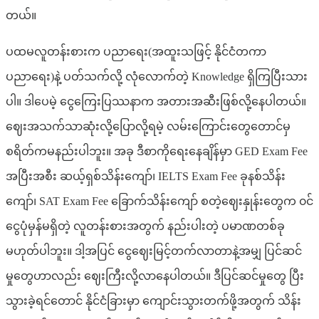
တယ်။
ပထမလူတန်းစားက ပညာရေး(အထူးသဖြင့် နိုင်ငံတကာ
ပညာရေး)နဲ့ ပတ်သက်လို့ လုံလောက်တဲ့ Knowledge ရှိကြပြီးသား
ပါ။ ဒါပေမဲ့ ငွေကြေးပြဿနာက အတားအဆီးဖြစ်လို့နေပါတယ်။
ဈေးအသက်သာဆုံးလို့ပြောလို့ရမဲ့ လမ်းကြောင်းတွေတောင်မှ
စရိတ်ကမနည်းပါဘူး။ အခု ဒီစာ‌ကိုရေးနေချိန်မှာ GED Exam Fee
အပြီးအစီး ဆယ့်ရှစ်သိန်းကျော်၊ IELTS Exam Fee ခုနစ်သိန်း
ကျော်၊ SAT Exam Fee ခြောက်သိန်းကျော် စတဲ့ဈေးနှုန်းတွေက ၀င်
ငွေပုံမှန်မရှိတဲ့ လူတန်းစားအတွက် နည်းပါးတဲ့ ပမာဏတစ်ခု
မဟုတ်ပါဘူး။ ဒါ့အပြင် ငွေဈေး‌မြင့်တက်လာတာနဲ့အမျှ ပြင်ဆင်
မှု‌တွေဟာလည်း ဈေးကြီးလို့လာနေပါတယ်။ ဒီပြင်ဆင်မှုတွေ ပြီး
သွားခဲ့ရင်တောင် နိုင်ငံခြားမှာ ကျောင်းသွားတက်ဖို့အတွက် သိန်း