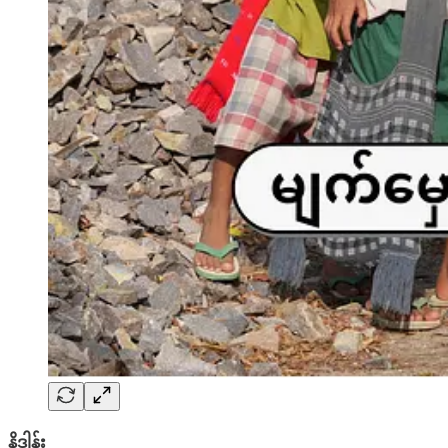
နိဒါန်း