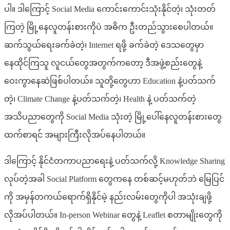
ပါ။ ဒါကြောင့် Social Media ကောင်းကောင်းသုံးနိုင်တဲ့၊ သုံးတတ်
ကြတဲ့ မြို့နေလူတန်းစားကိုပဲ အဓိက ဦးတည်သွားစေပါတယ်။
ဆက်သွယ်ရေးခက်ခဲတဲ့၊ Internet ရဖို့ ခက်ခဲတဲ့ ဒေသတွေမှာ
နေထိုင်ကြသူ လူငယ်တွေအတွက်ကတော့ ဒီအဖွဲ့စည်းတွေနဲ့
ဝေးကွာနေဆဲဖြစ်ပါတယ်။ သူတို့တွေဟာ Education နဲ့ပတ်သက်
တဲ့၊ Climate Change နဲ့ပတ်သက်တဲ့၊ Health နဲ့ ပတ်သက်တဲ့
အသိပညာတွေကို Social Media သုံးတဲ့ မြို့ပေါ်နေလူတန်းစားတွေ
ထက်စာရင် အများကြီးလိုအပ်နေပါတယ်။
ဒါကြောင့် နိုင်ငံတကာပညာရေးနဲ့ ပတ်သက်လို့ Knowledge Sharing
လုပ်တဲ့အခါ Social Platform တွေကနေ တစ်ဆင့်မဟုတ်ဘဲ ‌မြေပြင်
ကို အမှန်တကယ်ရောက်ရှိနိုင်မဲ့ နည်းလမ်းတွေကိုပါ အသုံးချဖို့
လိုအပ်ပါတယ်။ In-person Webinar တွေနဲ့ Leaflet စတာမျိုးတွေကို