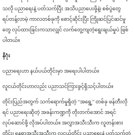
သလို ပညာရေးနဲ့ ပတ်သက်ပြီး အသိပညာပေးဖို့နဲ့၊ စစ်ပွဲတွေ
ရပ်တန့်လာမဲ့ ကာလတစ်ခုကို‌ စောင့်ဆိုင်းပြီး ကြိုဆင်ပြင်ဆင်မှု
တွေ လုပ်ထားခြင်းကသာလျှင် လက်တွေ့ကျတဲ့ရွေးချယ်မှုပဲ ဖြစ်
ပါတယ်။
နိဂုံး
ပညာရေးဟာ နယ်ပယ်တိုင်းမှာ ‌အရေးပါပါတယ်။
လူငယ်တိုင်းဟာလည်း ပညာသင်ကြားခွင့်ရှိသင့်ပါတယ်။
တိုင်းပြည်အတွက် သက်ရောက်မှုရှိတဲ့ “အရွေ့” တစ်ခု ဖန်တီးလို
ရင် ပညာရေးဆိုတဲ့ အခန်းကဏ္ဍကို တိုးတက်အောင် အရင်
လုပ်ဆောင်ဖို့ လိုအပ်ပါတယ်။ အလွှာအသီးသီးက လူတန်းစား
တိုင်း၊ နေရာအသီးအသီးက လူငယ်တိုင်း ပညာရေးနဲ့ ပတ်သက်တဲ့