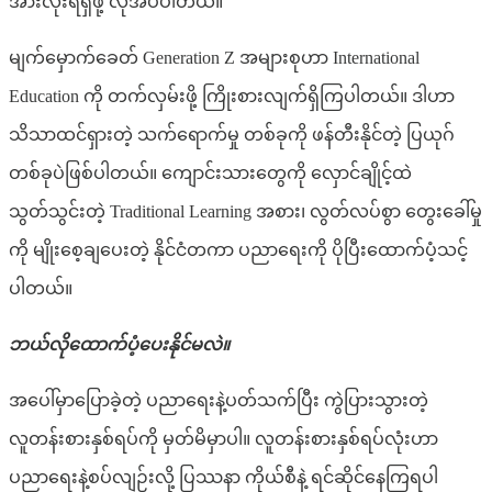
အားလုံးရရှိဖို့ လိုအပ်ပါတယ်။
‌‌မျက်မှောက်ခေတ် Generation Z အများစုဟာ International
Education ကို တက်လှမ်းဖို့ ကြိုးစားလျက်ရှိကြပါတယ်။ ဒါဟာ
သိသာထင်ရှားတဲ့ သက်ရောက်မှု တစ်ခုကို ဖန်တီးနိုင်တဲ့ ပြယုဂ်
တစ်ခုပဲဖြစ်ပါတယ်။ ကျောင်းသားတွေကို လှောင်ချိုင့်ထဲ
သွတ်သွင်းတဲ့ Traditional Learning အစား၊ လွတ်လပ်စွာ တွေးခေါ်မှု
ကို မျိုးစေ့ချပေးတဲ့ နိုင်ငံတကာ ပညာရေးကို ပိုပြီးထောက်ပံ့သင့်
ပါတယ်။
ဘယ်လိုထောက်ပံ့ပေးနိုင်မလဲ။
အပေါ်မှာပြောခဲ့တဲ့ ပညာရေးနဲ့ပတ်သက်ပြီး ကွဲပြားသွားတဲ့
လူတန်းစားနှစ်ရပ်ကို မှတ်မိမှာပါ။ လူတန်းစားနှစ်ရပ်လုံးဟာ
ပညာရေးနဲ့စပ်လျဉ်းလို့ ပြဿနာ ကိုယ်စီနဲ့ ရင်ဆိုင်နေကြရပါ